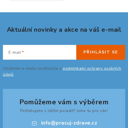
ZDRAVÁ KANCELÁŘ
ČISTIČKY VZDUCHU
Aktuální novinky a akce na váš e-mail
VODNÍ FILTRY
O nákupu
Reklamace, výměna a vrácení
Showroom
PŘIHLÁSIT SE
E-mail
Naše realizace, inspirace a návody
Kontakty
Vložením e-mailu souhlasíte s
podmínkami ochrany osobních
údajů
Pomůžeme vám s výběrem
Potřebujete s něčím poradit? Jsme tu pro vás!
info
@
pracuj-zdrave.cz