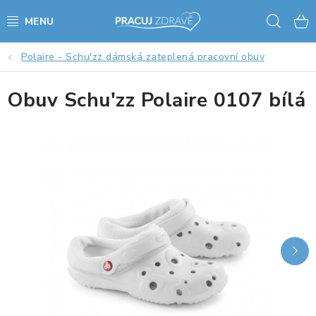
Přejít
Hled
na
obsah
Polaire - Schu'zz dámská zateplená pracovní obuv
AKCE - SLEVY - VÝPRODEJ
Obuv Schu'zz Polaire 0107 bílá
STOLY A ŽIDLE
VÝŠKOVĚ NASTAVITELNÉ STOLY
KANCELÁŘSKÉ PSACÍ STOLY
NOHY KE STOLU A PODNOŽE
PŘÍSLUŠENSTVÍ KE STOLŮM
KANCELÁŘSKÉ KONTEJNERY