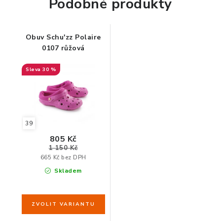
Podobné produkty
ORGANIZACE KABELŮ
Obuv Schu'zz Polaire
STOJANY NA DOKUMENTY
0107 růžová
30 %
LED STOLNÍ LAMPY
KANCELÁŘSKÉ POTŘEBY
ZÁSUVKOVÉ BOXY
39
805 Kč
1 150 Kč
NÁDOBY NA ODPAD
665 Kč bez DPH
Skladem
SCHRÁNKY NA KLÍČE A LÉKY
DESIGN A STYL V KANCELÁŘI