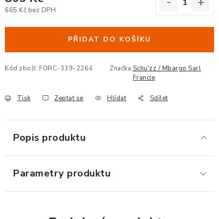
665 Kč bez DPH
ERGONOMICKÉ PRODUKTY
Měrná cena:
BEDERNÍ A KRČNÍ OPĚRKY
PŘIDAT DO KOŠÍKU
PODLOŽKY POD NOHY
Kód zboží:
FORC-339-2264
Značka:
Schu'zz / Mbargo Sarl
Francie
PODLOŽKY POD MYŠ A ZÁPĚSTÍ
Tisk
Zeptat se
Hlídat
Sdílet
ERGONOMICKÉ KLÁVESNICE
Popis produktu
VÝSUVY A DRŽÁKY NA KLÁVESNICI
DRŽÁKY LCD MONITORŮ A TV
Parametry produktu
DRŽÁKY A ZÁVĚSY PC
STOJANY POD NOTEBOOK