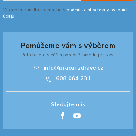
Vložením e-mailu souhlasíte s
podmínkami ochrany osobních
údajů
Pomůžeme vám s výběrem
Potřebujete s něčím poradit? Jsme tu pro vás!
info
@
pracuj-zdrave.cz
608 064 231
Z