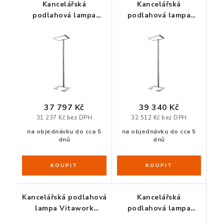
Kancelářská
Kancelářská
podlahová lampa
podlahová lampa
ORGANIZACE KABELŮ
Vitawork Luctra, 7000
Vitawork Luctra, s
lm, asymetrická
čidlem, 7000 lm,
STOJANY NA DOKUMENTY
distribuce
asymetrická distribuce
LED STOLNÍ LAMPY
KANCELÁŘSKÉ POTŘEBY
37 797 Kč
39 340 Kč
31 237 Kč bez DPH
32 512 Kč bez DPH
ZÁSUVKOVÉ BOXY
na objednávku do cca 5
na objednávku do cca 5
dnů
dnů
NÁDOBY NA ODPAD
SCHRÁNKY NA KLÍČE A LÉKY
Kancelářská podlahová
Kancelářská
DESIGN A STYL V KANCELÁŘI
lampa Vitawork
podlahová lampa
Luctra, 12000 lm,
Vitawork Luctra, s