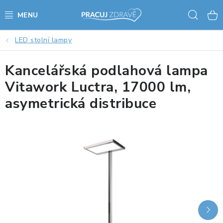
Přejít
Hled
na
obsah
LED stolní lampy
AKCE - SLEVY - VÝPRODEJ
Kancelářská podlahová lampa
STOLY A ŽIDLE
Vitawork Luctra, 17000 lm,
VÝŠKOVĚ NASTAVITELNÉ STOLY
asymetrická distribuce
KANCELÁŘSKÉ PSACÍ STOLY
NOHY KE STOLU A PODNOŽE
PŘÍSLUŠENSTVÍ KE STOLŮM
KANCELÁŘSKÉ KONTEJNERY