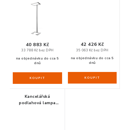
ZDRAVÁ KANCELÁŘ
asymetrická distribuce
čidlem, 12000 lm,
asymetrická distribuce
ČISTIČKY VZDUCHU
VODNÍ FILTRY
42 426 Kč
40 883 Kč
O nákupu
Reklamace, výměna a vrácení
Showroom
35 063 Kč bez DPH
33 788 Kč bez DPH
na objednávku do cca 5
Naše realizace, inspirace a návody
Kontakty
na objednávku do cca 5
dnů
dnů
Kancelářská
podlahová lampa
Vitawork Luctra, s
čidlem, 17000 lm,
asymetrická distribuce