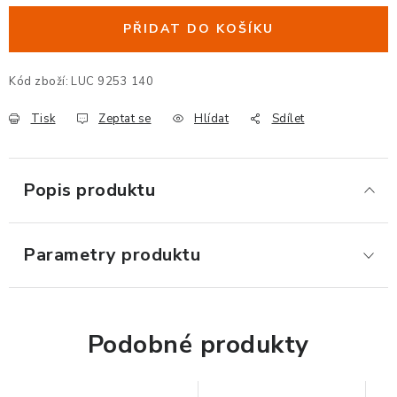
ERGONOMICKÉ PRODUKTY
PŘIDAT DO KOŠÍKU
BEDERNÍ A KRČNÍ OPĚRKY
Kód zboží:
LUC 9253 140
PODLOŽKY POD NOHY
Tisk
Zeptat se
Hlídat
Sdílet
PODLOŽKY POD MYŠ A ZÁPĚSTÍ
Popis produktu
ERGONOMICKÉ KLÁVESNICE
VÝSUVY A DRŽÁKY NA KLÁVESNICI
Parametry produktu
DRŽÁKY LCD MONITORŮ A TV
Podobné produkty
DRŽÁKY A ZÁVĚSY PC
STOJANY POD NOTEBOOK