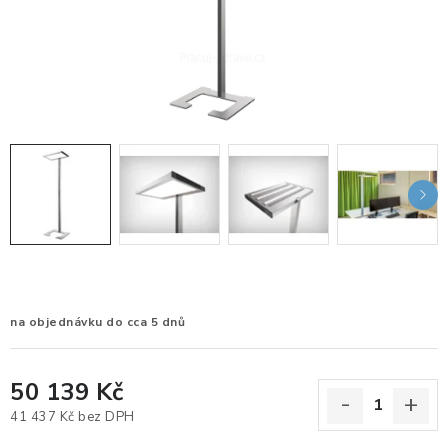
KANCELÁŘSKÉ ŽIDLE A KŘESLA
OBLÍBENÉ KATEGORIE
ZDRAVOTNÍ OBUV
PODSEDÁKY NA ŽIDLE
ZDRAVOTNICKÉ POMŮCKY
PODSTAVCE POD MONITOR
ERGONOMICKÉ MYŠI
na objednávku do cca 5 dnů
PREZENTAČNÍ SYSTÉMY
50 139 Kč
41 437 Kč bez DPH
DRŽÁKY NA TABLET - MOBIL
Měrná cena: