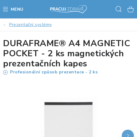
Přejít
Hled
na
obsah
Prezentační systémy
AKCE - SLEVY - VÝPRODEJ
DURAFRAME® A4 MAGNETIC
STOLY A ŽIDLE
POCKET - 2 ks magnetických
VÝŠKOVĚ NASTAVITELNÉ STOLY
prezentačních kapes
Profesionální způsob prezentace - 2 ks
KANCELÁŘSKÉ PSACÍ STOLY
NOHY KE STOLU A PODNOŽE
PŘÍSLUŠENSTVÍ KE STOLŮM
KANCELÁŘSKÉ KONTEJNERY