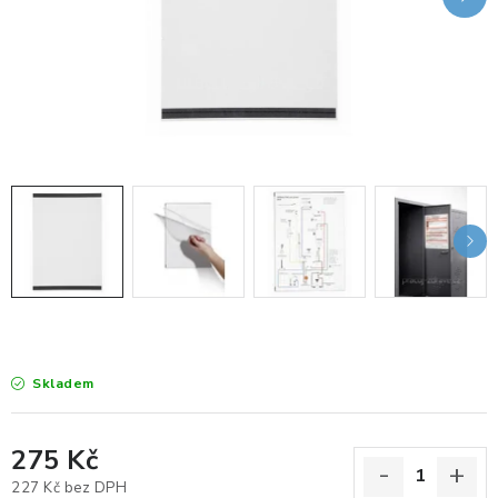
KANCELÁŘSKÉ ŽIDLE A KŘESLA
OBLÍBENÉ KATEGORIE
ZDRAVOTNÍ OBUV
PODSEDÁKY NA ŽIDLE
ZDRAVOTNICKÉ POMŮCKY
PODSTAVCE POD MONITOR
ERGONOMICKÉ MYŠI
Skladem
PREZENTAČNÍ SYSTÉMY
275 Kč
DRŽÁKY NA TABLET - MOBIL
227 Kč bez DPH