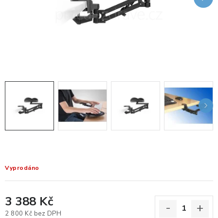
KANCELÁŘSKÉ ŽIDLE A KŘESLA
OBLÍBENÉ KATEGORIE
ZDRAVOTNÍ OBUV
PODSEDÁKY NA ŽIDLE
ZDRAVOTNICKÉ POMŮCKY
PODSTAVCE POD MONITOR
ERGONOMICKÉ MYŠI
Vyprodáno
PREZENTAČNÍ SYSTÉMY
3 388 Kč
DRŽÁKY NA TABLET - MOBIL
2 800 Kč bez DPH