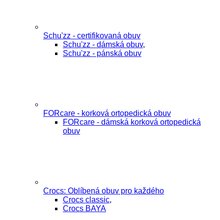
Schu'zz - certifikovaná obuv
Schu'zz - dámská obuv
,
Schu'zz - pánská obuv
FORcare - korková ortopedická obuv
FORcare - dámská korková ortopedická
obuv
Crocs: Oblíbená obuv pro každého
Crocs classic
,
Crocs BAYA