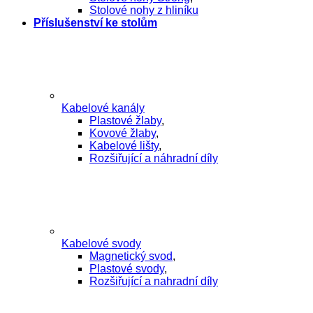
Stolové nohy z hliníku
Příslušenství ke stolům
Kabelové kanály
Plastové žlaby
,
Kovové žlaby
,
Kabelové lišty
,
Rozšiřující a náhradní díly
Kabelové svody
Magnetický svod
,
Plastové svody
,
Rozšiřující a nahradní díly