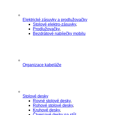
Elektrické zásuvky a prodlužovačky
Stolové elektro-zásuvky
,
Prodlužovačky
,
Bezdrátové nabíječky mobilu
Organizace kabeláže
Stolové desky
Rovné stolové desky
,
Rohové stolové desky
,
Kruhové desky
,
Čtvercové desky na stůl
,