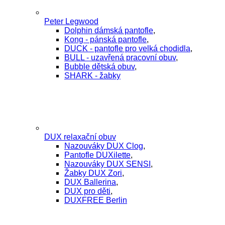
Peter Legwood
Dolphin dámská pantofle
,
Kong - pánská pantofle
,
DUCK - pantofle pro velká chodidla
,
BULL - uzavřená pracovní obuv
,
Bubble dětská obuv
,
SHARK - žabky
DUX relaxační obuv
Nazouváky DUX Clog
,
Pantofle DUXilette
,
Nazouváky DUX SENSI
,
Žabky DUX Zori
,
DUX Ballerina
,
DUX pro děti
,
DUXFREE Berlin