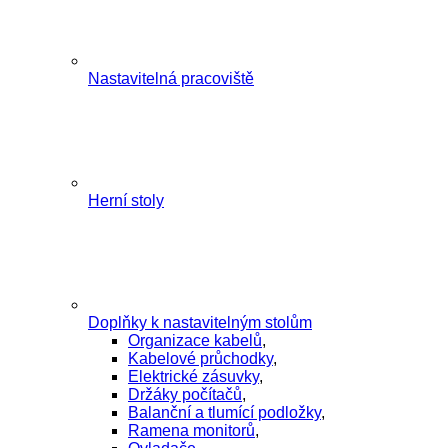
Nastavitelná pracoviště
Herní stoly
Doplňky k nastavitelným stolům
Organizace kabelů
,
Kabelové průchodky
,
Elektrické zásuvky
,
Držáky počítačů
,
Balanční a tlumící podložky
,
Ramena monitorů
,