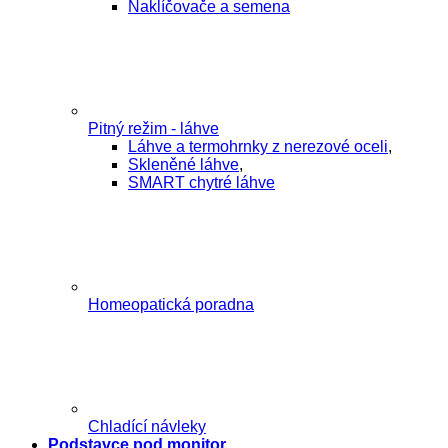
Naklíčovače a semena
Pitný režim - láhve
Láhve a termohrnky z nerezové oceli
,
Skleněné láhve
,
SMART chytré láhve
Homeopatická poradna
Chladící návleky
Podstavce pod monitor