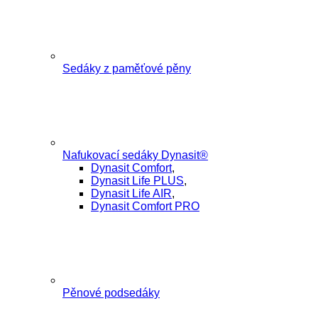
Sedáky z paměťové pěny
Nafukovací sedáky Dynasit®
Dynasit Comfort
,
Dynasit Life PLUS
,
Dynasit Life AIR
,
Dynasit Comfort PRO
Pěnové podsedáky