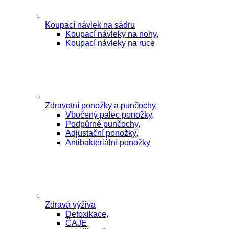
Koupací návlek na sádru
Koupací návleky na nohy
,
Koupací návleky na ruce
Zdravotní ponožky a punčochy
Vbočený palec ponožky
,
Podpůrné punčochy
,
Adjustační ponožky
,
Antibakteriální ponožky
Zdravá výživa
Detoxikace
,
ČAJE
,