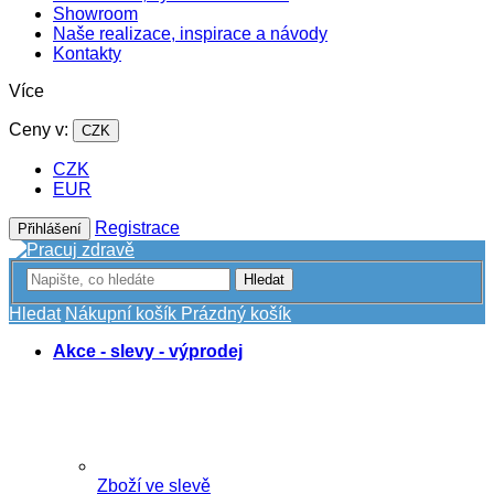
Showroom
Naše realizace, inspirace a návody
Kontakty
Více
Ceny v:
CZK
CZK
EUR
Registrace
Přihlášení
Hledat
Hledat
Nákupní košík
Prázdný košík
Akce - slevy - výprodej
Zboží ve slevě