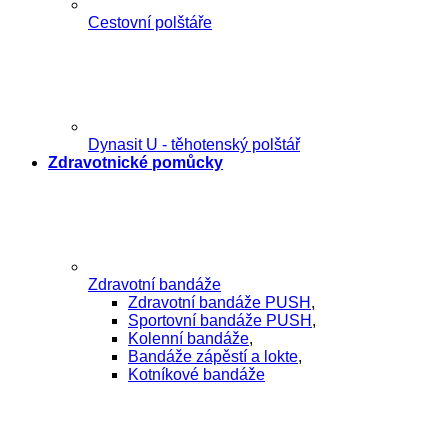
Cestovní polštáře
Dynasit U - těhotenský polštář
Zdravotnické pomůcky
Zdravotní bandáže
Zdravotní bandáže PUSH
,
Sportovní bandáže PUSH
,
Kolenní bandáže
,
Bandáže zápěstí a lokte
,
Kotníkové bandáže