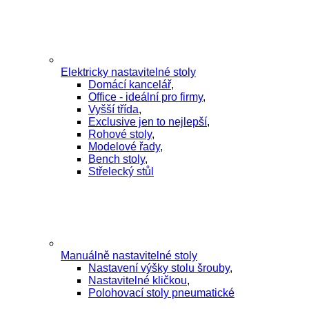
Elektricky nastavitelné stoly
Domácí kancelář
,
Office - ideální pro firmy
,
Vyšší třída
,
Exclusive jen to nejlepší
,
Rohové stoly
,
Modelové řady
,
Bench stoly
,
Střelecký stůl
Manuálně nastavitelné stoly
Nastavení výšky stolu šrouby
,
Nastavitelné kličkou
,
Polohovací stoly pneumatické