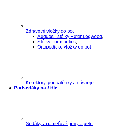
Zdravotní vložky do bot
Aequos - stélky Peter Legwood
,
Stélky Formthotics
,
Ortopedické vložky do bot
Korektory, podpatěnky a nástroje
Podsedáky na židle
Sedáky z paměťové pěny a gelu