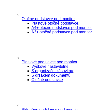
Otočné podstavce pod monitor
Plastové otočné podstavce
,
A4+ otočné podstavce pod monitor
,
A3+ otočné podstavce pod monitor
Plastové podstavce pod monitor
Výškově nastavitelné
,
S organizační zásuvkou
,
S držákem dokumentů
,
Otočné podstavce
Skleněné podstavce pod monitor