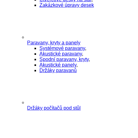
Zakázkové úpravy desek
Paravany, kryty a panely
Systémové paravany
,
Akustické paravany
,
Spodní paravany, kryty
,
Akustické panely
,
Držáky paravanů
Držáky počítačů pod stůl