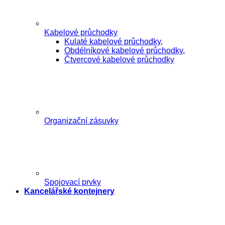
Kabelové průchodky
Kulaté kabelové průchodky
,
Obdélníkové kabelové průchodky
,
Čtvercové kabelové průchodky
Organizační zásuvky
Spojovací prvky
Kancelářské kontejnery