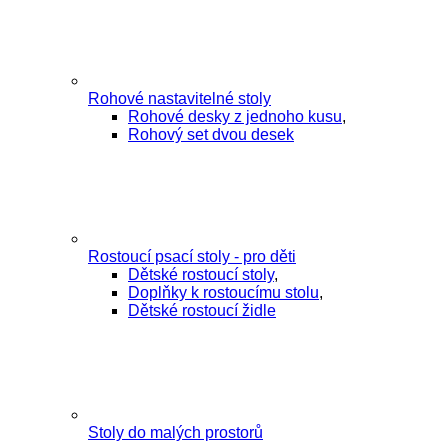
Rohové nastavitelné stoly
Rohové desky z jednoho kusu
,
Rohový set dvou desek
Rostoucí psací stoly - pro děti
Dětské rostoucí stoly
,
Doplňky k rostoucímu stolu
,
Dětské rostoucí židle
Stoly do malých prostorů