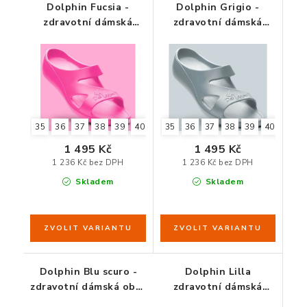
Dolphin Fucsia -
Dolphin Grigio -
zdravotní dámská
zdravotní dámská
obuv růžová
obuv šedá
35
36
37
38
39
40
41
35
42
36
37
38
39
40
41
1 495 Kč
1 495 Kč
1 236 Kč bez DPH
1 236 Kč bez DPH
Skladem
Skladem
Dolphin Blu scuro -
Dolphin Lilla
zdravotní dámská obuv
zdravotní dámská
modrá
obuv fialová