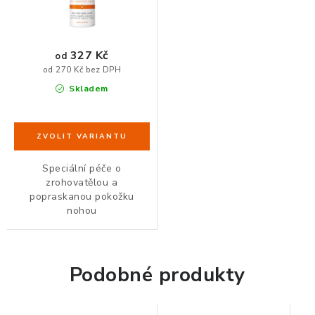
ZDRAVÁ KANCELÁŘ
ČISTIČKY VZDUCHU
327 Kč
od
od 270 Kč bez DPH
VODNÍ FILTRY
Skladem
O nákupu
Reklamace, výměna a vrácení
Showroom
Naše realizace, inspirace a návody
Kontakty
Speciální péče o
zrohovatělou a
popraskanou pokožku
nohou
Podobné produkty