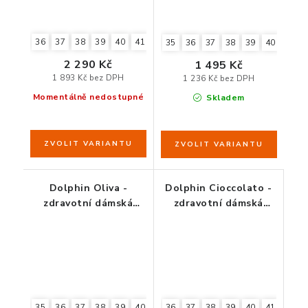
36
37
38
39
40
41
35
36
37
38
39
40
41
2 290 Kč
1 495 Kč
1 893 Kč bez DPH
1 236 Kč bez DPH
Momentálně nedostupné
Skladem
Dolphin Oliva -
Dolphin Cioccolato -
zdravotní dámská
zdravotní dámská
obuv
obuv čokoládově
hnědá
35
36
37
38
39
40
41
36
37
38
39
40
41