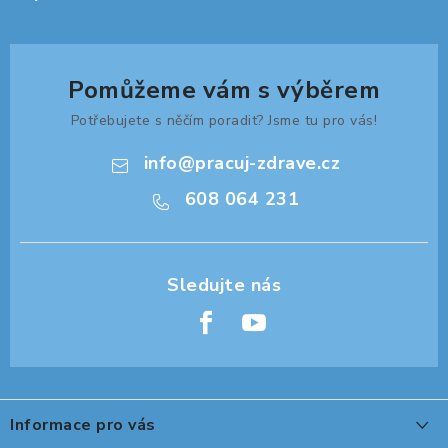
Pomůžeme vám s výběrem
Potřebujete s něčím poradit? Jsme tu pro vás!
info
@
pracuj-zdrave.cz
608 064 231
Z
á
Informace pro vás
p