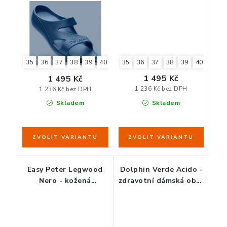
35
36
37
38
39
40
41
35
36
37
38
39
40
41
42
1 495 Kč
1 495 Kč
1 236 Kč bez DPH
1 236 Kč bez DPH
Skladem
Skladem
Easy Peter Legwood
Dolphin Verde Acido -
Nero - kožená
zdravotní dámská obuv
zdravotní obuv
zelenkavá