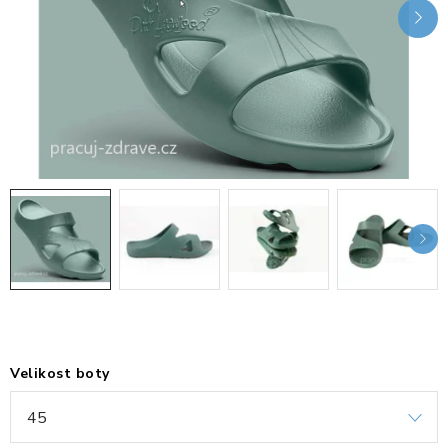
KANCELÁŘSKÉ ŽIDLE A KŘESLA
OBLÍBENÉ KATEGORIE
ZDRAVOTNÍ OBUV
PODSEDÁKY NA ŽIDLE
ZDRAVOTNICKÉ POMŮCKY
PODSTAVCE POD MONITOR
ERGONOMICKÉ MYŠI
PREZENTAČNÍ SYSTÉMY
Velikost boty
DRŽÁKY NA TABLET - MOBIL