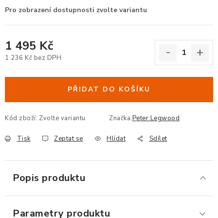
ERGONOMICKÉ PRODUKTY
BEDERNÍ A KRČNÍ OPĚRKY
1 495 Kč
1 236 Kč bez DPH
PODLOŽKY POD NOHY
Měrná cena:
PODLOŽKY POD MYŠ A ZÁPĚSTÍ
PŘIDAT DO KOŠÍKU
ERGONOMICKÉ KLÁVESNICE
Kód zboží:
Zvolte variantu
Značka:
Peter Legwood
VÝSUVY A DRŽÁKY NA KLÁVESNICI
Tisk
Zeptat se
Hlídat
Sdílet
DRŽÁKY LCD MONITORŮ A TV
Popis produktu
DRŽÁKY A ZÁVĚSY PC
Parametry produktu
STOJANY POD NOTEBOOK