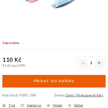
KANCELÁŘSKÉ ŽIDLE A KŘESLA
OBLÍBENÉ KATEGORIE
ZDRAVOTNÍ OBUV
PODSEDÁKY NA ŽIDLE
Vyprodáno
ZDRAVOTNICKÉ POMŮCKY
110 Kč
PODSTAVCE POD MONITOR
91 Kč bez DPH
Měrná cena:
ERGONOMICKÉ MYŠI
PŘIDAT DO KOŠÍKU
PREZENTAČNÍ SYSTÉMY
Kód zboží:
FORC-298
Značka:
Zanni / Podospecial Italy
DRŽÁKY NA TABLET - MOBIL
Tisk
Zeptat se
Hlídat
Sdílet