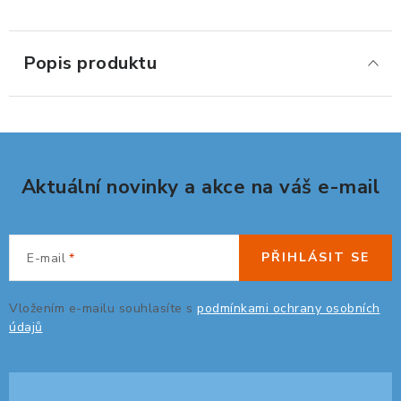
ERGONOMICKÉ PRODUKTY
Popis produktu
BEDERNÍ A KRČNÍ OPĚRKY
PODLOŽKY POD NOHY
PODLOŽKY POD MYŠ A ZÁPĚSTÍ
Aktuální novinky a akce na váš e-mail
ERGONOMICKÉ KLÁVESNICE
VÝSUVY A DRŽÁKY NA KLÁVESNICI
PŘIHLÁSIT SE
E-mail
DRŽÁKY LCD MONITORŮ A TV
Vložením e-mailu souhlasíte s
podmínkami ochrany osobních
údajů
DRŽÁKY A ZÁVĚSY PC
STOJANY POD NOTEBOOK