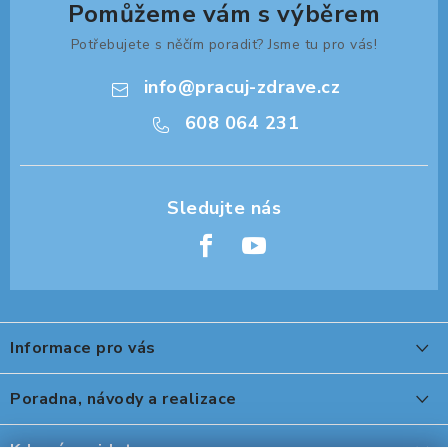
Pomůžeme vám s výběrem
ORGANIZACE KABELŮ
Potřebujete s něčím poradit? Jsme tu pro vás!
info
@
pracuj-zdrave.cz
STOJANY NA DOKUMENTY
608 064 231
LED STOLNÍ LAMPY
KANCELÁŘSKÉ POTŘEBY
ZÁSUVKOVÉ BOXY
Z
NÁDOBY NA ODPAD
á
Informace pro vás
p
SCHRÁNKY NA KLÍČE A LÉKY
a
O nákupu
Poradna, návody a realizace
DESIGN A STYL V KANCELÁŘI
t
Reklamace, výměna a vrácení
í
Peter Legwood tepelná úprava obuvi