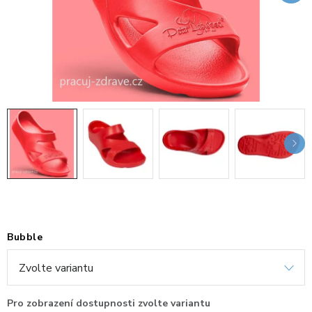
KANCELÁŘSKÉ ŽIDLE A KŘESLA
OBLÍBENÉ KATEGORIE
ZDRAVOTNÍ OBUV
PODSEDÁKY NA ŽIDLE
ZDRAVOTNICKÉ POMŮCKY
PODSTAVCE POD MONITOR
ERGONOMICKÉ MYŠI
Bubble
PREZENTAČNÍ SYSTÉMY
DRŽÁKY NA TABLET - MOBIL