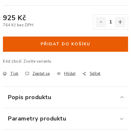
ERGONOMICKÉ PRODUKTY
925 Kč
BEDERNÍ A KRČNÍ OPĚRKY
764 Kč bez DPH
Měrná cena:
PODLOŽKY POD NOHY
PŘIDAT DO KOŠÍKU
PODLOŽKY POD MYŠ A ZÁPĚSTÍ
Kód zboží:
Zvolte variantu
ERGONOMICKÉ KLÁVESNICE
Tisk
Zeptat se
Hlídat
Sdílet
VÝSUVY A DRŽÁKY NA KLÁVESNICI
Popis produktu
DRŽÁKY LCD MONITORŮ A TV
DRŽÁKY A ZÁVĚSY PC
Parametry produktu
STOJANY POD NOTEBOOK