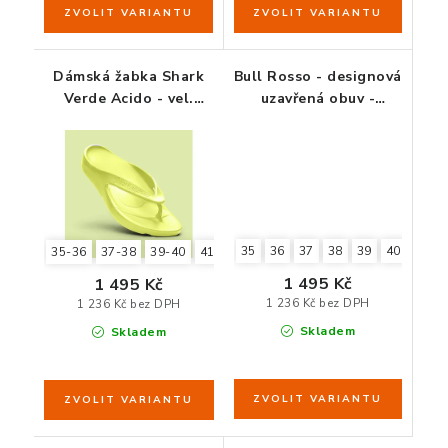
Dámská žabka Shark
Bull Rosso - designová
Verde Acido - vel.
uzavřená obuv -
35/36 až 45/46
červená
35
36
37
38
39
40
41
35-36
37-38
39-40
41-42
43-44
45-46
1 495 Kč
1 495 Kč
1 236 Kč bez DPH
1 236 Kč bez DPH
Skladem
Skladem