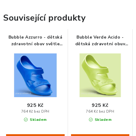
ORGANIZACE KABELŮ
Související produkty
STOJANY NA DOKUMENTY
Bubble Azzurro - dětská
Bubble Verde Acido -
zdravotní obuv světle
dětská zdravotní obuv
LED STOLNÍ LAMPY
modrá
zelená
KANCELÁŘSKÉ POTŘEBY
ZÁSUVKOVÉ BOXY
NÁDOBY NA ODPAD
925 Kč
925 Kč
SCHRÁNKY NA KLÍČE A LÉKY
764 Kč bez DPH
764 Kč bez DPH
Skladem
Skladem
DESIGN A STYL V KANCELÁŘI