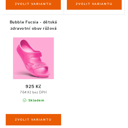
ZDRAVÁ KANCELÁŘ
ČISTIČKY VZDUCHU
Bubble Fucsia - dětská
zdravotní obuv růžová
VODNÍ FILTRY
O nákupu
Reklamace, výměna a vrácení
Showroom
Naše realizace, inspirace a návody
Kontakty
925 Kč
764 Kč bez DPH
Skladem