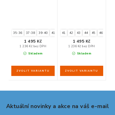
35-36
37-38
39-40
41-42
41
43-44
42
45-46
43
44
45
46
47
1 495 Kč
1 495 Kč
1 236 Kč bez DPH
1 236 Kč bez DPH
Skladem
Skladem
Aktuální novinky a akce na váš e-mail