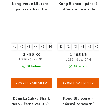
Kong Verde Militare -
Kong Bianco - pánská
pánská zdravotní
zdravotní pantofle
pantofle vojensky
bílá
zelená
41
42
43
44
45
46
41
42
43
44
45
46
47
1 495 Kč
1 495 Kč
1 236 Kč bez DPH
1 236 Kč bez DPH
Skladem
Skladem
Dámská žabka Shark
Kong Blu scuro -
Nero - černá vel. 35/36
pánská zdravotní
až 45/46
pantofle tmavě modrá