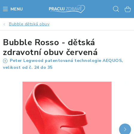
Přejít
Hled
na
obsah
Bubble dětská obuv
AKCE - SLEVY - VÝPRODEJ
Bubble Rosso - dětská
STOLY A ŽIDLE
zdravotní obuv červená
VÝŠKOVĚ NASTAVITELNÉ STOLY
Peter Legwood patentovaná technologie AEQUOS,
velikost od č. 24 do 35
KANCELÁŘSKÉ PSACÍ STOLY
NOHY KE STOLU A PODNOŽE
PŘÍSLUŠENSTVÍ KE STOLŮM
KANCELÁŘSKÉ KONTEJNERY