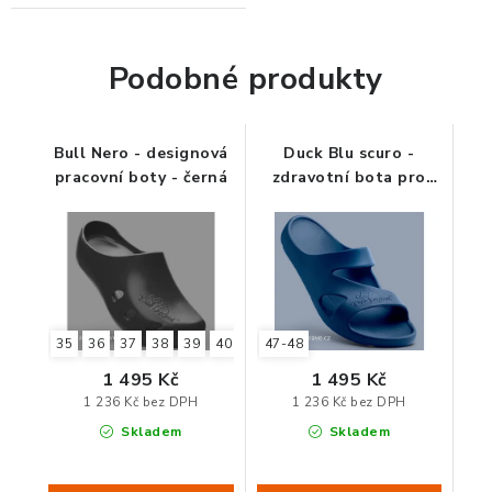
Podobné produkty
Bull Nero - designová
Duck Blu scuro -
pracovní boty - černá
zdravotní bota pro
velká chodidla
35
36
37
38
39
40
41
47-48
42
43
44
45
46
47
48
1 495 Kč
1 495 Kč
1 236 Kč bez DPH
1 236 Kč bez DPH
Skladem
Skladem