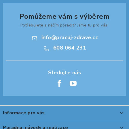
Pomůžeme vám s výběrem
Potřebujete s něčím poradit? Jsme tu pro vás!
info
@
pracuj-zdrave.cz
608 064 231
Z
á
Informace pro vás
p
a
O nákupu
Poradna, návody a realizace