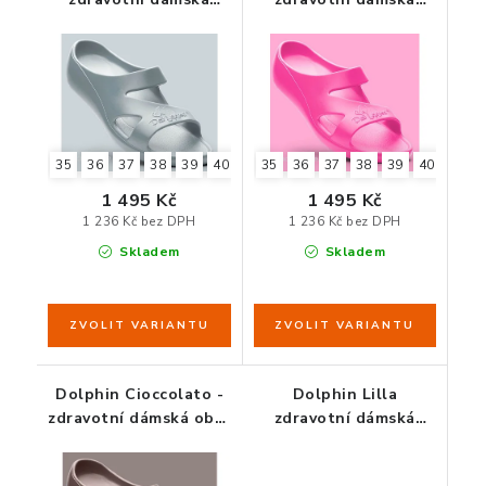
obuv šedá
obuv růžová
35
36
37
38
39
40
41
35
42
36
37
38
39
40
41
1 495 Kč
1 495 Kč
1 236 Kč bez DPH
1 236 Kč bez DPH
Skladem
Skladem
Dolphin Cioccolato -
Dolphin Lilla
zdravotní dámská obuv
zdravotní dámská
čokoládově hnědá
obuv fialová