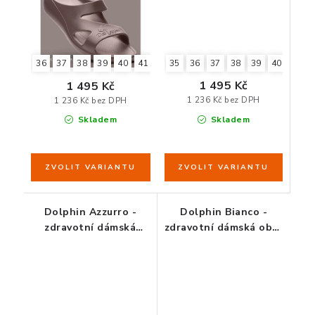
35
36
37
38
39
40
41
36
37
38
39
40
41
1 495 Kč
1 495 Kč
1 236 Kč bez DPH
1 236 Kč bez DPH
Skladem
Skladem
Dolphin Azzurro -
Dolphin Bianco -
zdravotní dámská
zdravotní dámská obuv
obuv modrá
bílá