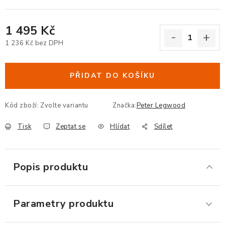
ERGONOMICKÉ PRODUKTY
1 495 Kč
BEDERNÍ A KRČNÍ OPĚRKY
1 236 Kč bez DPH
Měrná cena:
PODLOŽKY POD NOHY
PŘIDAT DO KOŠÍKU
PODLOŽKY POD MYŠ A ZÁPĚSTÍ
Kód zboží:
Zvolte variantu
Značka:
Peter Legwood
ERGONOMICKÉ KLÁVESNICE
Tisk
Zeptat se
Hlídat
Sdílet
VÝSUVY A DRŽÁKY NA KLÁVESNICI
Popis produktu
DRŽÁKY LCD MONITORŮ A TV
DRŽÁKY A ZÁVĚSY PC
Parametry produktu
STOJANY POD NOTEBOOK