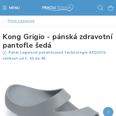
Přejít
Hled
na
obsah
Peter Legwood
AKCE - SLEVY - VÝPRODEJ
Kong Grigio - pánská zdravotní
STOLY A ŽIDLE
pantofle šedá
VÝŠKOVĚ NASTAVITELNÉ STOLY
Peter Legwood patentovaná technologie AEQUOS,
velikost od č. 41 do 46
KANCELÁŘSKÉ PSACÍ STOLY
NOHY KE STOLU A PODNOŽE
PŘÍSLUŠENSTVÍ KE STOLŮM
KANCELÁŘSKÉ KONTEJNERY