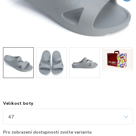
KANCELÁŘSKÉ ŽIDLE A KŘESLA
OBLÍBENÉ KATEGORIE
ZDRAVOTNÍ OBUV
PODSEDÁKY NA ŽIDLE
ZDRAVOTNICKÉ POMŮCKY
PODSTAVCE POD MONITOR
ERGONOMICKÉ MYŠI
Velikost boty
PREZENTAČNÍ SYSTÉMY
DRŽÁKY NA TABLET - MOBIL