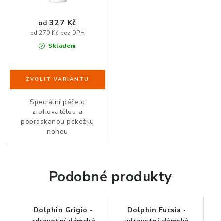
ZDRAVÁ KANCELÁŘ
327 Kč
od
ČISTIČKY VZDUCHU
od 270 Kč bez DPH
Skladem
VODNÍ FILTRY
O nákupu
Reklamace, výměna a vrácení
Showroom
Naše realizace, inspirace a návody
Kontakty
Speciální péče o
zrohovatělou a
popraskanou pokožku
nohou
Podobné produkty
Dolphin Grigio -
Dolphin Fucsia -
zdravotní dámská
zdravotní dámská