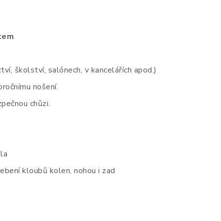
ětem
ví, školství, salónech, v kancelářích apod.)
oročnímu nošení.
zpečnou chůzi.
la
ebení kloubů kolen, nohou i zad