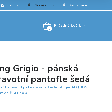
CZK
Přihlášení
Registrace
Prázdný košík
)
NÁKUPNÍ
KOŠÍK
ng Grigio - pánská
ravotní pantofle šedá
er Legwood patentovaná technologie AEQUOS,
st od č. 41 do 46