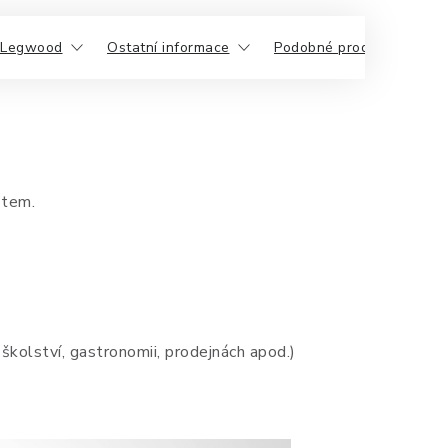
 Legwood
Ostatní informace
Podobné produkty
ětem.
 školství, gastronomii, prodejnách apod.)