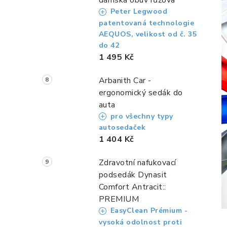
dámská obuv růžová
Peter Legwood
patentovaná technologie
AEQUOS, velikost od č. 35
do 42
1 495 Kč
Arbanith Car -
ergonomický sedák do
auta
pro všechny typy
autosedaček
1 404 Kč
Zdravotní nafukovací
podsedák Dynasit
Comfort Antracit::
PREMIUM
EasyClean Prémium -
vysoká odolnost proti