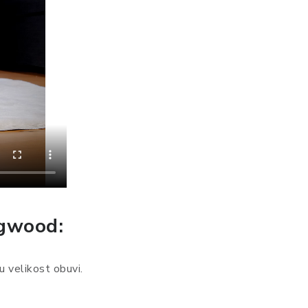
egwood:
 velikost obuvi.