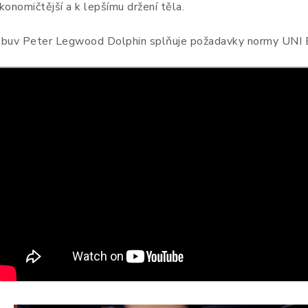
konomičtější a k lepšímu držení těla.
buv Peter Legwood Dolphin splňuje požadavky normy UNI 