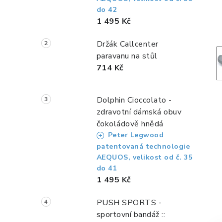
a
do 42
n
1 495 Kč
n
Držák Callcenter
paravanu na stůl
í
714 Kč
p
a
Dolphin Cioccolato -
zdravotní dámská obuv
n
čokoládově hnědá
e
Peter Legwood
patentovaná technologie
l
AEQUOS, velikost od č. 35
do 41
1 495 Kč
PUSH SPORTS -
sportovní bandáž ::