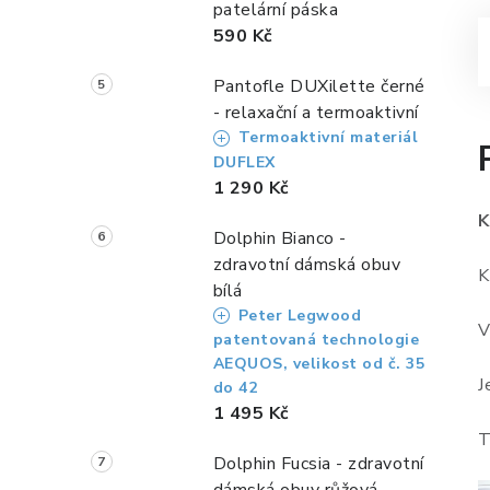
patelární páska
590 Kč
Pantofle DUXilette černé
- relaxační a termoaktivní
Termoaktivní materiál
DUFLEX
1 290 Kč
Dolphin Bianco -
zdravotní dámská obuv
K
bílá
Peter Legwood
V
patentovaná technologie
AEQUOS, velikost od č. 35
J
do 42
1 495 Kč
T
Dolphin Fucsia - zdravotní