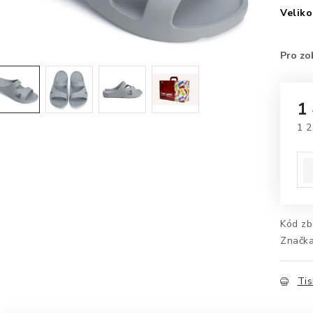
Veliko
1
1 2
Mě
Kód zb
Značk
Tis