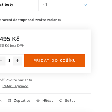
st boty
 495 Kč
36 Kč bez DPH
rná cena:
PŘIDAT DO KOŠÍKU
oží:
Zvolte variantu
a:
Peter Legwood
k
Zeptat se
Hlídat
Sdílet