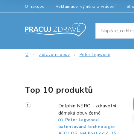
Přejít
O nákupu
Reklamace, výměna a vrácení
Sh
na
obsah
Domů
Zdravotní obuv
Peter Legwood
P
Top 10 produktů
o
s
Dolphin NERO - zdravotní
t
dámská obuv černá
Peter Legwood
r
patentovaná technologie
AEQUOS, velikost od č. 35