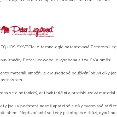
Botu je u nás možné upravit na konkrétní tvar chodidla
EQUOS SYSTÉM je technologie patentovaná Peterem Le
buv značky Peter Legwood je vyrobena z tzv. EVA směsi.
ento materiál umožňuje dlouhodobé používání obuvi díky je
lastnostem.
edná se o netoxický, antibakteriální a protiskluzový materiál,
oty jsou v podstatě nesešlapatelné a díky tvarované stélce 
působem. Nepřizpůsobí se tedy patologické chůzi, nýbrž nutí 