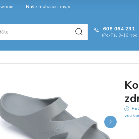
owroom
Naše realizace, inspirace a návody
Kontakty
608 064 231
(Po-Pá, 9-16 hod.
Ko
zd
Pet
veliko