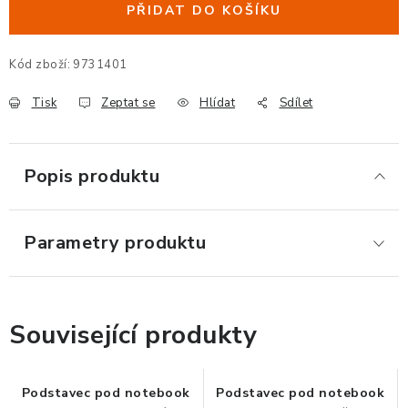
PŘIDAT DO KOŠÍKU
ERGONOMICKÉ PRODUKTY
Kód zboží:
9731401
BEDERNÍ A KRČNÍ OPĚRKY
Tisk
Zeptat se
Hlídat
Sdílet
PODLOŽKY POD NOHY
PODLOŽKY POD MYŠ A ZÁPĚSTÍ
Popis produktu
ERGONOMICKÉ KLÁVESNICE
Parametry produktu
VÝSUVY A DRŽÁKY NA KLÁVESNICI
DRŽÁKY LCD MONITORŮ A TV
Související produkty
DRŽÁKY A ZÁVĚSY PC
Podstavec pod notebook
Podstavec pod notebook
STOJANY POD NOTEBOOK