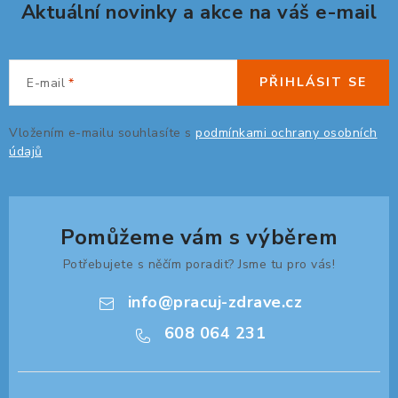
Aktuální novinky a akce na váš e-mail
ZDRAVÁ KANCELÁŘ
ČISTIČKY VZDUCHU
PŘIHLÁSIT SE
E-mail
VODNÍ FILTRY
Vložením e-mailu souhlasíte s
podmínkami ochrany osobních
údajů
O nákupu
Reklamace, výměna a vrácení
Showroom
Naše realizace, inspirace a návody
Kontakty
Pomůžeme vám s výběrem
Potřebujete s něčím poradit? Jsme tu pro vás!
info
@
pracuj-zdrave.cz
608 064 231