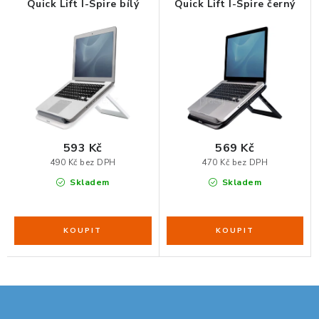
Quick Lift I-Spire bílý
Quick Lift I-Spire černý
ORGANIZACE KABELŮ
STOJANY NA DOKUMENTY
LED STOLNÍ LAMPY
KANCELÁŘSKÉ POTŘEBY
593 Kč
569 Kč
490 Kč bez DPH
470 Kč bez DPH
ZÁSUVKOVÉ BOXY
Skladem
Skladem
NÁDOBY NA ODPAD
SCHRÁNKY NA KLÍČE A LÉKY
DESIGN A STYL V KANCELÁŘI