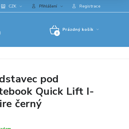
CZK
Přihlášení
Registrace
Prázdný košík
)
NÁKUPNÍ
KOŠÍK
dstavec pod
tebook Quick Lift I-
ire černý
ladem