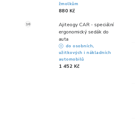
žmolkům
880 Kč
Ajiteogy CAR - speciální
ergonomický sedák do
auta
do osobních,
užitkových i nákladních
automobilů
1 452 Kč