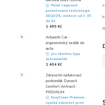
dámská obuv růžová
o
Peter Legwood
patentovaná technologie
AEQUOS, velikost od č. 35
b
do 42
1 495 Kč
R
Arbanith Car -
ergonomický sedák do
auta
pro všechny typy
autosedaček
1 404 Kč
Zdravotní nafukovací
podsedák Dynasit
Comfort Antracit::
PREMIUM
EasyClean Prémium -
vysoká odolnost proti