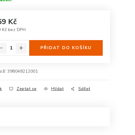
69 Kč
0 Kč bez DPH
rná cena:
PŘIDAT DO KOŠÍKU
oží:
398048212001
k
Zeptat se
Hlídat
Sdílet