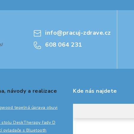
info
@
pracuj-zdrave.cz
608 064 231
s!
a, návody a realizace
Kde nás najdete
gwood tepelná úprava obuvi
 stolu DeskTherapy řady D
ití ovladače s Bluetooth