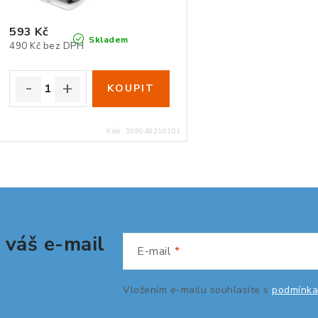
593 Kč
Skladem
490 Kč bez DPH
Kód:
398048210101
 váš e-mail
E-mail
Vložením e-mailu souhlasíte s
podmínka