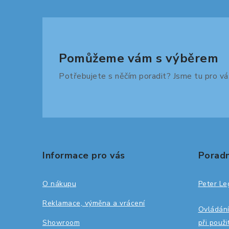
Pomůžeme vám s výběrem
Potřebujete s něčím poradit? Jsme tu pro vá
Z
á
Informace pro vás
Poradn
p
a
O nákupu
Peter Le
t
Reklamace, výměna a vrácení
Ovládání
í
Showroom
při použ