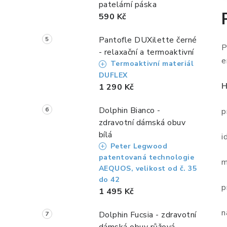
patelární páska
590 Kč
Pantofle DUXilette černé
P
- relaxační a termoaktivní
e
Termoaktivní materiál
DUFLEX
H
1 290 Kč
Dolphin Bianco -
p
zdravotní dámská obuv
bílá
i
Peter Legwood
patentovaná technologie
m
AEQUOS, velikost od č. 35
do 42
p
1 495 Kč
n
Dolphin Fucsia - zdravotní