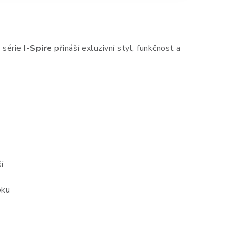
 série
I-Spire
přináší exluzivní styl, funkčnost a
í
oku