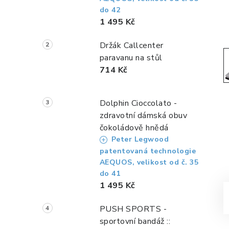
a
do 42
n
1 495 Kč
n
Držák Callcenter
paravanu na stůl
í
714 Kč
p
a
Dolphin Cioccolato -
zdravotní dámská obuv
n
čokoládově hnědá
e
Peter Legwood
patentovaná technologie
l
AEQUOS, velikost od č. 35
do 41
1 495 Kč
PUSH SPORTS -
sportovní bandáž ::