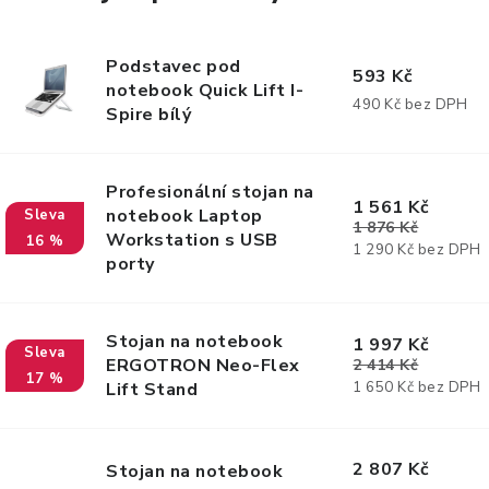
Podstavec pod
593 Kč
notebook Quick Lift I-
490 Kč bez DPH
Spire bílý
Profesionální stojan na
1 561 Kč
notebook Laptop
1 876 Kč
Workstation s USB
16 %
1 290 Kč bez DPH
porty
Stojan na notebook
1 997 Kč
ERGOTRON Neo-Flex
2 414 Kč
17 %
1 650 Kč bez DPH
Lift Stand
2 807 Kč
Stojan na notebook