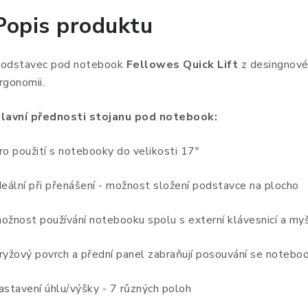
Popis produktu
odstavec pod notebook
Fellowes
Quick Lift
z desingnové
rgonomii.
lavní přednosti stojanu pod notebook:
ro použití s notebooky do velikosti 17"
deální při přenášení - možnost složení podstavce na plocho
ožnost používání notebooku spolu s externí klávesnicí a myš
ryžový povrch a přední panel zabraňují posouvání se notebo
astavení úhlu/výšky - 7 různých poloh