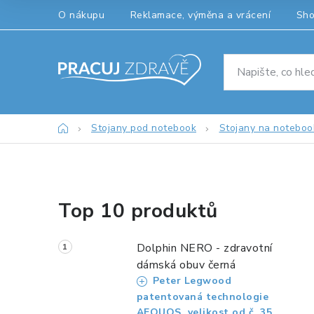
Přejít
O nákupu
Reklamace, výměna a vrácení
Sh
na
obsah
Domů
Stojany pod notebook
Stojany na noteboo
P
Top 10 produktů
o
s
Dolphin NERO - zdravotní
t
dámská obuv černá
Peter Legwood
r
patentovaná technologie
AEQUOS, velikost od č. 35