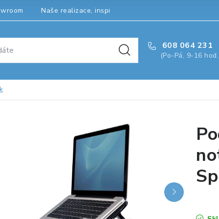
owroom
Naše realizace, inspirace a návody
Kontakty
608 064 231
(Po-Pá, 9-16 hod.
k
Po
no
Sp
Sk