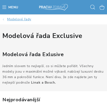
Přejít
Hled
na
obsah
Modelové řady
AKCE - SLEVY - VÝPRODEJ
STOLY A ŽIDLE
Modelová řada Exclusive
VÝŠKOVĚ NASTAVITELNÉ STOLY
Modelová řada Exlusive
KANCELÁŘSKÉ PSACÍ STOLY
Jedním slovem to nejlepší, co si můžete pořídit. Všechny
NOHY KE STOLU A PODNOŽE
modely jsou v maximální možné výbavě, nabízejí luxusní desku
36 mm a pokročilé funkce. Není divu, že zde najdete jen ty
nejlepší podnože
PŘÍSLUŠENSTVÍ KE STOLŮM
Linak a Bosch.
KANCELÁŘSKÉ KONTEJNERY
Nejprodávanější