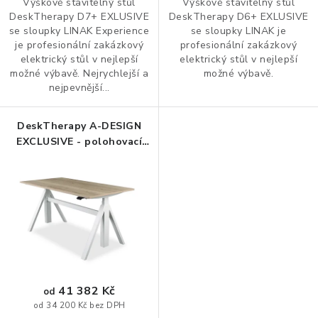
Výškově stavitelný stůl
Výškově stavitelný stůl
DeskTherapy D7+ EXLUSIVE
DeskTherapy D6+ EXLUSIVE
ORGANIZACE KABELŮ
se sloupky LINAK Experience
se sloupky LINAK je
je profesionální zakázkový
profesionální zakázkový
elektrický stůl v nejlepší
elektrický stůl v nejlepší
STOJANY NA DOKUMENTY
možné výbavě. Nejrychlejší a
možné výbavě.
nejpevnější...
LED STOLNÍ LAMPY
DeskTherapy A-DESIGN
KANCELÁŘSKÉ POTŘEBY
EXCLUSIVE - polohovací
stůl
ZÁSUVKOVÉ BOXY
NÁDOBY NA ODPAD
SCHRÁNKY NA KLÍČE A LÉKY
DESIGN A STYL V KANCELÁŘI
41 382 Kč
od
od 34 200 Kč bez DPH