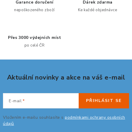
d
Garance doručení
Dárek zdarma
a
nepoškozeného zboží
Ke každé objednávce
c
í
p
Přes 3000 výdejních míst
r
po celé ČR
v
k
y
v
Aktuální novinky a akce na váš e-mail
ý
p
i
s
PŘIHLÁSIT SE
E-mail
u
Vložením e-mailu souhlasíte s
podmínkami ochrany osobních
údajů