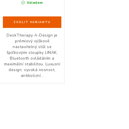
ZDRAVÁ KANCELÁŘ
Skladem
ČISTIČKY VZDUCHU
VODNÍ FILTRY
DeskTherapy A-Design je
prémiový výškově
nastavitelný stůl se
O nákupu
Reklamace, výměna a vrácení
Showroom
špičkovými sloupky LINAK,
Naše realizace, inspirace a návody
Kontakty
Bluetooth ovládáním a
maximální stabilitou. Luxusní
design, vysoká nosnost,
antikolizní...
O
v
l
á