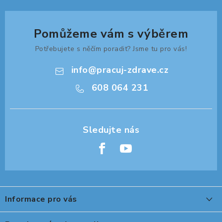
Pomůžeme vám s výběrem
Potřebujete s něčím poradit? Jsme tu pro vás!
info
@
pracuj-zdrave.cz
608 064 231
Z
á
Informace pro vás
p
a
O nákupu