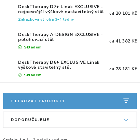
KANCELÁŘSKÉ ŽIDLE A KŘESLA
DeskTherapy D7+ Linak EXCLUSIVE -
nejpevnější výškově nastavitelný stůl
28 181 Kč
od
OBLÍBENÉ KATEGORIE
Zakázková výroba 3-4 týdny
ZDRAVOTNÍ OBUV
DeskTherapy A-DESIGN EXCLUSIVE -
polohovací stůl
41 382 Kč
od
Skladem
PODSEDÁKY NA ŽIDLE
DeskTherapy D6+ EXCLUSIVE Linak
ZDRAVOTNICKÉ POMŮCKY
výškově stavitelný stůl
28 181 Kč
od
Skladem
PODSTAVCE POD MONITOR
ERGONOMICKÉ MYŠI
FILTROVAT PRODUKTY
V
Ř
PREZENTAČNÍ SYSTÉMY
DOPORUČUJEME
ý
a
DRŽÁKY NA TABLET - MOBIL
p
z