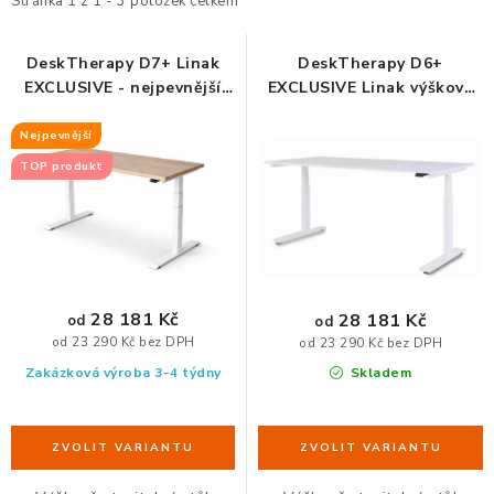
i
e
Stránka
1
z
1
-
3
položek celkem
ERGONOMICKÉ PRODUKTY
s
n
p
í
DeskTherapy D7+ Linak
DeskTherapy D6+
BEDERNÍ A KRČNÍ OPĚRKY
EXCLUSIVE - nejpevnější
EXCLUSIVE Linak výškově
r
p
výškově nastavitelný stůl
stavitelný stůl
o
r
PODLOŽKY POD NOHY
Nejpevnější
d
o
TOP produkt
u
d
PODLOŽKY POD MYŠ A ZÁPĚSTÍ
k
u
t
k
ERGONOMICKÉ KLÁVESNICE
ů
t
ů
VÝSUVY A DRŽÁKY NA KLÁVESNICI
28 181 Kč
28 181 Kč
od
od
od 23 290 Kč bez DPH
od 23 290 Kč bez DPH
DRŽÁKY LCD MONITORŮ A TV
Zakázková výroba 3-4 týdny
Skladem
DRŽÁKY A ZÁVĚSY PC
STOJANY POD NOTEBOOK