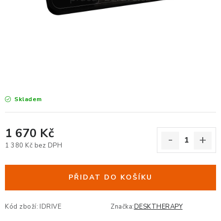
KANCELÁŘSKÉ ŽIDLE A KŘESLA
OBLÍBENÉ KATEGORIE
ZDRAVOTNÍ OBUV
PODSEDÁKY NA ŽIDLE
Skladem
ZDRAVOTNICKÉ POMŮCKY
PODSTAVCE POD MONITOR
1 670 Kč
1 380 Kč bez DPH
ERGONOMICKÉ MYŠI
Měrná cena:
PŘIDAT DO KOŠÍKU
PREZENTAČNÍ SYSTÉMY
DRŽÁKY NA TABLET - MOBIL
Kód zboží:
IDRIVE
Značka:
DESKTHERAPY