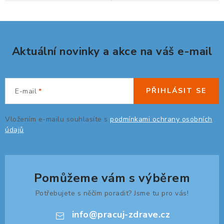
ZDRAVÁ KANCELÁŘ
ČISTIČKY VZDUCHU
Aktuální novinky a akce na váš e-mail
VODNÍ FILTRY
O nákupu
Reklamace, výměna a vrácení
Showroom
PŘIHLÁSIT SE
E-mail
Naše realizace, inspirace a návody
Kontakty
Vložením e-mailu souhlasíte s
podmínkami ochrany osobních
údajů
Pomůžeme vám s výběrem
Potřebujete s něčím poradit? Jsme tu pro vás!
info
@
pracuj-zdrave.cz