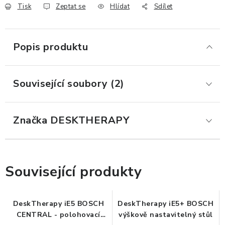
Tisk
Zeptat se
Hlídat
Sdílet
ERGONOMICKÉ PRODUKTY
BEDERNÍ A KRČNÍ OPĚRKY
Popis produktu
PODLOŽKY POD NOHY
Související soubory (2)
PODLOŽKY POD MYŠ A ZÁPĚSTÍ
ERGONOMICKÉ KLÁVESNICE
Značka
 DESKTHERAPY
VÝSUVY A DRŽÁKY NA KLÁVESNICI
Související produkty
DRŽÁKY LCD MONITORŮ A TV
DRŽÁKY A ZÁVĚSY PC
DeskTherapy iE5 BOSCH
DeskTherapy iE5+ BOSCH
CENTRAL - polohovací
výškově nastavitelný stůl
STOJANY POD NOTEBOOK