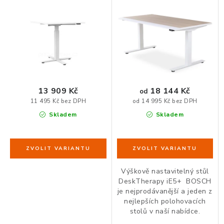
barový stůl
ORGANIZACE KABELŮ
STOJANY NA DOKUMENTY
LED STOLNÍ LAMPY
18 144 Kč
13 909 Kč
od
KANCELÁŘSKÉ POTŘEBY
11 495 Kč bez DPH
od 14 995 Kč bez DPH
Skladem
Skladem
ZÁSUVKOVÉ BOXY
NÁDOBY NA ODPAD
Výškově nastavitelný stůl
SCHRÁNKY NA KLÍČE A LÉKY
DeskTherapy iE5+ BOSCH
je nejprodávanější a jeden z
nejlepších polohovacích
DESIGN A STYL V KANCELÁŘI
stolů v naší nabídce.