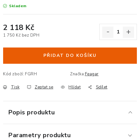
Skladem
ERGONOMICKÉ PRODUKTY
BEDERNÍ A KRČNÍ OPĚRKY
2 118 Kč
1 750 Kč bez DPH
PODLOŽKY POD NOHY
Měrná cena:
PŘIDAT DO KOŠÍKU
PODLOŽKY POD MYŠ A ZÁPĚSTÍ
ERGONOMICKÉ KLÁVESNICE
Kód zboží:
FGRH
Značka:
Feagar
Tisk
Zeptat se
Hlídat
Sdílet
VÝSUVY A DRŽÁKY NA KLÁVESNICI
DRŽÁKY LCD MONITORŮ A TV
Popis produktu
DRŽÁKY A ZÁVĚSY PC
Parametry produktu
STOJANY POD NOTEBOOK