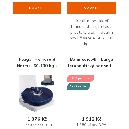
ZDRAVÁ KANCELÁŘ
ČISTIČKY VZDUCHU
- kvalitní sedák při
hemoroidech, bolesti
prostaty atd. - ideální
VODNÍ FILTRY
pro uživatele 60 - 100
kg
O nákupu
Reklamace, výměna a vrácení
Showroom
Naše realizace, inspirace a návody
Kontakty
Feagar Hemoroid
Bonmedico® - Large
Normal 60-100 kg -
terapeutický podsedák
ortopedický podsedák
z paměťové pěny a
gelu
TOP produkt
Bestseller
1 912 Kč
1 876 Kč
1 580 Kč bez DPH
1 550 Kč bez DPH