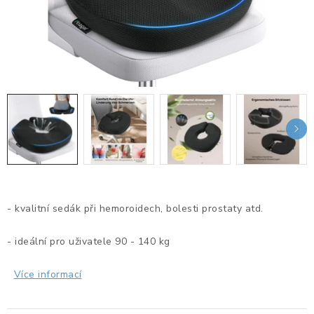
KANCELÁŘSKÉ ŽIDLE A KŘESLA
OBLÍBENÉ KATEGORIE
ZDRAVOTNÍ OBUV
PODSEDÁKY NA ŽIDLE
ZDRAVOTNICKÉ POMŮCKY
PODSTAVCE POD MONITOR
- kvalitní sedák při hemoroidech, bolesti prostaty atd.
ERGONOMICKÉ MYŠI
- ideální pro uživatele 90 - 140 kg
PREZENTAČNÍ SYSTÉMY
Více informací
DRŽÁKY NA TABLET - MOBIL