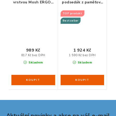
vrstvou Mosh ERGO2
podsedák z paměťové
B2P – růžovo/šedá
pěny a gelu
TOP produkt
Bestseller
989 Kč
1 924 Kč
817 Kč bez DPH
1 590 Kč bez DPH
Skladem
Skladem
Aktuální novinky a akce na váš e-mail