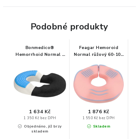
ORGANIZACE KABELŮ
Podobné produkty
STOJANY NA DOKUMENTY
LED STOLNÍ LAMPY
Bonmedico®
Feagar Hemoroid
Hemorrhoid Normal -
Normal růžový 60-100
ortopedický podsedák
kg - ortopedický
KANCELÁŘSKÉ POTŘEBY
podsedák
ZÁSUVKOVÉ BOXY
NÁDOBY NA ODPAD
SCHRÁNKY NA KLÍČE A LÉKY
1 634 Kč
1 876 Kč
1 350 Kč bez DPH
1 550 Kč bez DPH
DESIGN A STYL V KANCELÁŘI
Objednáno, již brzy
Skladem
skladem