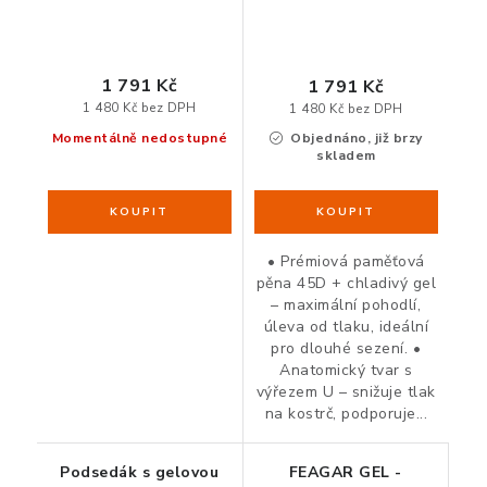
1 791 Kč
1 791 Kč
1 480 Kč bez DPH
1 480 Kč bez DPH
Momentálně nedostupné
Objednáno, již brzy
skladem
• Prémiová paměťová
pěna 45D + chladivý gel
– maximální pohodlí,
úleva od tlaku, ideální
pro dlouhé sezení. •
Anatomický tvar s
výřezem U – snižuje tlak
na kostrč, podporuje...
Podsedák s gelovou
FEAGAR GEL -