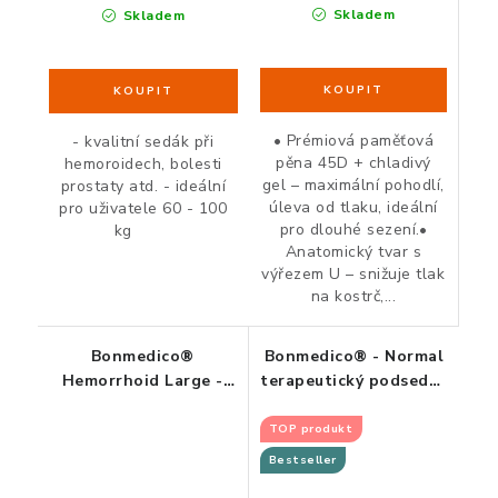
Skladem
Skladem
• Prémiová paměťová
- kvalitní sedák při
pěna 45D + chladivý
hemoroidech, bolesti
gel – maximální pohodlí,
prostaty atd. - ideální
úleva od tlaku, ideální
pro uživatele 60 - 100
pro dlouhé sezení.•
kg
Anatomický tvar s
výřezem U – snižuje tlak
na kostrč,...
Bonmedico®
Bonmedico® - Normal
Hemorrhoid Large -
terapeutický podsedák
ortopedický podsedák
z paměťové pěny a
gelu
TOP produkt
Bestseller