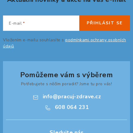
PŘIHLÁSIT SE
E-mail
Vložením e-mailu souhlasíte s
podmínkami ochrany osobních
údajů
Pomůžeme vám s výběrem
Potřebujete s něčím poradit? Jsme tu pro vás!
info
@
pracuj-zdrave.cz
608 064 231