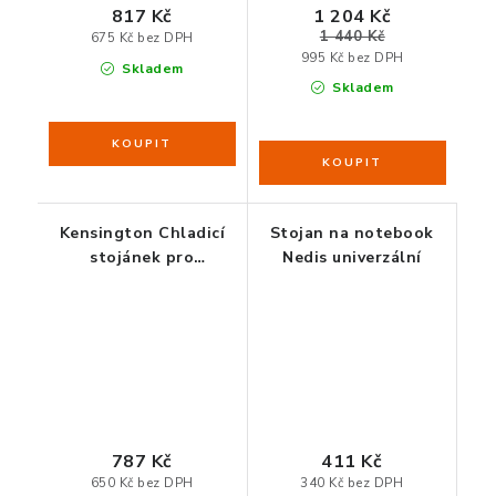
817 Kč
1 204 Kč
1 440 Kč
675 Kč bez DPH
995 Kč bez DPH
Skladem
Skladem
Kensington Chladicí
Stojan na notebook
stojánek pro
Nedis univerzální
notebook SmartFit™
Easy Riser™- ČERNÝ
787 Kč
411 Kč
650 Kč bez DPH
340 Kč bez DPH