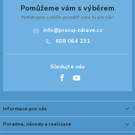
Pomůžeme vám s výběrem
Potřebujete s něčím poradit? Jsme tu pro vás!
info
@
pracuj-zdrave.cz
608 064 231
Z
á
Informace pro vás
p
a
O nákupu
Poradna, návody a realizace
t
Reklamace, výměna a vrácení