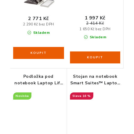
1 997 Kč
2 771 Kč
2 414 Kč
2 290 Kč bez DPH
1 650 Kč bez DPH
Skladem
Skladem
Podložka pod
Stojan na notebook
notebook Laptop Lift
Smart Suites™ Laptop
černá
Riser s USB porty
Novinka
16 %