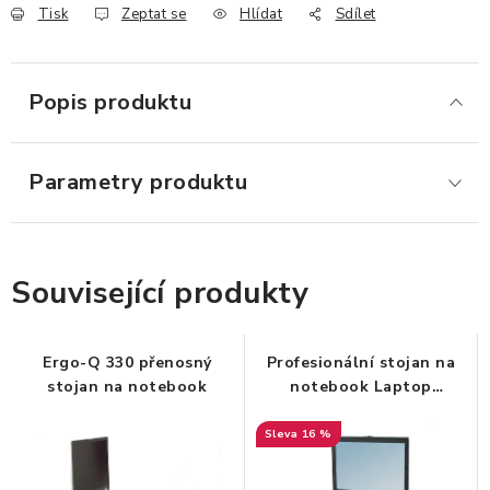
Tisk
Zeptat se
Hlídat
Sdílet
ERGONOMICKÉ PRODUKTY
BEDERNÍ A KRČNÍ OPĚRKY
Popis produktu
PODLOŽKY POD NOHY
Parametry produktu
PODLOŽKY POD MYŠ A ZÁPĚSTÍ
ERGONOMICKÉ KLÁVESNICE
Související produkty
VÝSUVY A DRŽÁKY NA KLÁVESNICI
Ergo-Q 330 přenosný
Profesionální stojan na
DRŽÁKY LCD MONITORŮ A TV
stojan na notebook
notebook Laptop
Workstation s USB porty
DRŽÁKY A ZÁVĚSY PC
16 %
STOJANY POD NOTEBOOK