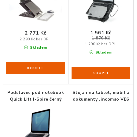
ORGANIZACE KABELŮ
STOJANY NA DOKUMENTY
1 561 Kč
2 771 Kč
1 876 Kč
2 290 Kč bez DPH
LED STOLNÍ LAMPY
1 290 Kč bez DPH
Skladem
Skladem
KANCELÁŘSKÉ POTŘEBY
ZÁSUVKOVÉ BOXY
NÁDOBY NA ODPAD
Podstavec pod notebook
Stojan na tablet, mobil a
Quick Lift I-Spire černý
dokumenty Jincomso VE6
SCHRÁNKY NA KLÍČE A LÉKY
DESIGN A STYL V KANCELÁŘI