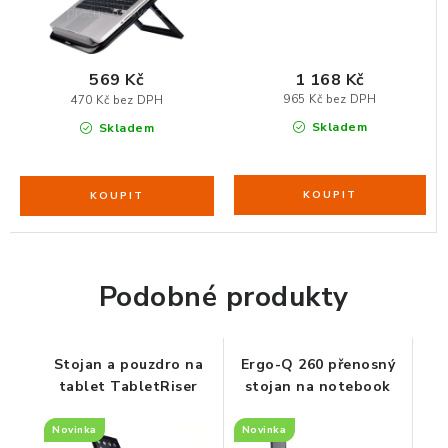
ZDRAVÁ KANCELÁŘ
ČISTIČKY VZDUCHU
1 168 Kč
569 Kč
965 Kč bez DPH
470 Kč bez DPH
VODNÍ FILTRY
Skladem
Skladem
O nákupu
Reklamace, výměna a vrácení
Showroom
Naše realizace, inspirace a návody
Kontakty
Podobné produkty
Stojan a pouzdro na
Ergo-Q 260 přenosný
tablet TabletRiser
stojan na notebook
Novinka
Novinka