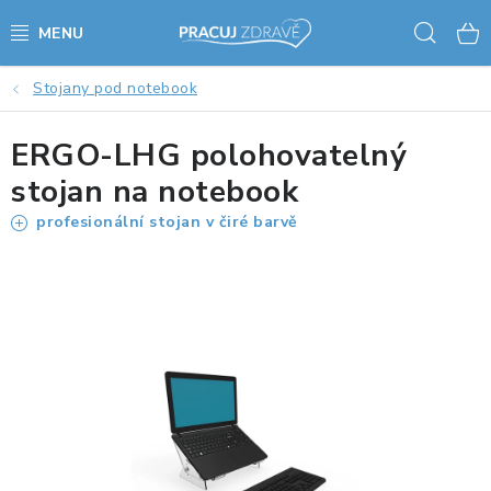
Přejít
Hled
na
obsah
Stojany pod notebook
AKCE - SLEVY - VÝPRODEJ
ERGO-LHG polohovatelný
STOLY A ŽIDLE
stojan na notebook
VÝŠKOVĚ NASTAVITELNÉ STOLY
profesionální stojan v čiré barvě
KANCELÁŘSKÉ PSACÍ STOLY
NOHY KE STOLU A PODNOŽE
PŘÍSLUŠENSTVÍ KE STOLŮM
KANCELÁŘSKÉ KONTEJNERY