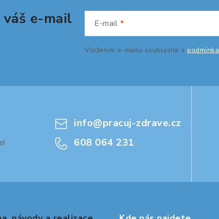
 váš e-mail
E-mail
Vložením e-mailu souhlasíte s
podmínka
info
@
pracuj-zdrave.cz
608 064 231
s!
a, návody a realizace
Kde nás najdete