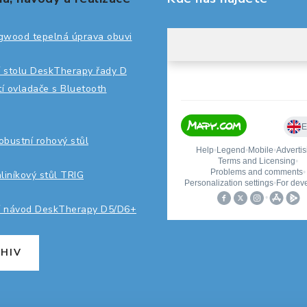
gwood tepelná úprava obuvi
 stolu DeskTherapy řady D
ití ovladače s Bluetooth
robustní rohový stůl
hliníkový stůl TRIG
í návod DeskTherapy D5/D6+
HIV