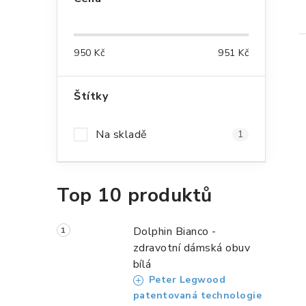
o
s
950
Kč
951
Kč
t
r
Štítky
a
i
Na skladě
1
n
n
Top 10 produktů
í
p
Dolphin Bianco -
a
zdravotní dámská obuv
bílá
n
Peter Legwood
e
patentovaná technologie