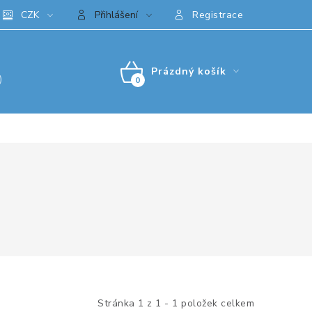
CZK
Přihlášení
Registrace
Prázdný košík
)
NÁKUPNÍ
KOŠÍK
Stránka
1
z
1
-
1
položek celkem