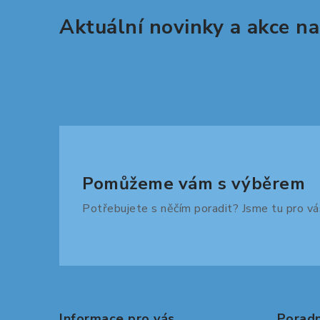
Aktuální novinky a akce na
Pomůžeme vám s výběrem
Potřebujete s něčím poradit? Jsme tu pro vá
Z
á
Informace pro vás
Poradn