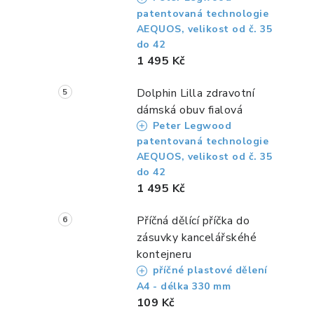
r
patentovaná technologie
AEQUOS, velikost od č. 35
do 42
1 495 Kč
Dolphin Lilla zdravotní
dámská obuv fialová
Peter Legwood
patentovaná technologie
AEQUOS, velikost od č. 35
i
do 42
1 495 Kč
Příčná dělící příčka do
zásuvky kancelářskéhé
kontejneru
příčné plastové dělení
A4 - délka 330 mm
109 Kč