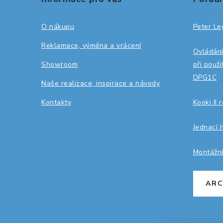
p
a
O nákupu
Peter Le
t
Reklamace, výměna a vrácení
Ovládání
í
Showroom
při použ
DPG1C
Naše realizace, inspirace a návody
Kontakty
Kooki II 
Jednací 
Montážn
ARC