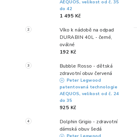
AEQUOS, velikost od č. 35
l
do 42
1 495 Kč
Víko k nádobě na odpad
DURABIN 40L - černé,
oválné
192 Kč
Bubble Rosso - dětská
l
zdravotní obuv červená
Peter Legwood
patentovaná technologie
AEQUOS, velikost od č. 24
do 35
925 Kč
í
Dolphin Grigio - zdravotní
dámská obuv šedá
Peter Legwood