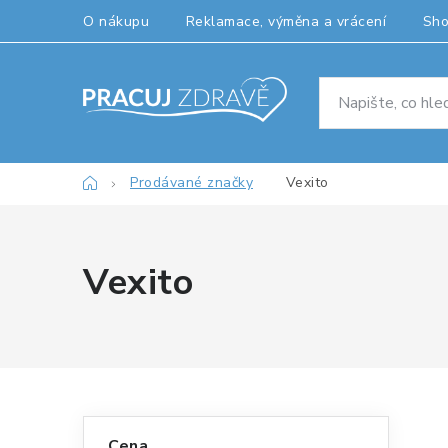
Přejít
O nákupu
Reklamace, výměna a vrácení
Sh
na
obsah
Domů
Prodávané značky
Vexito
Vexito
P
Cena