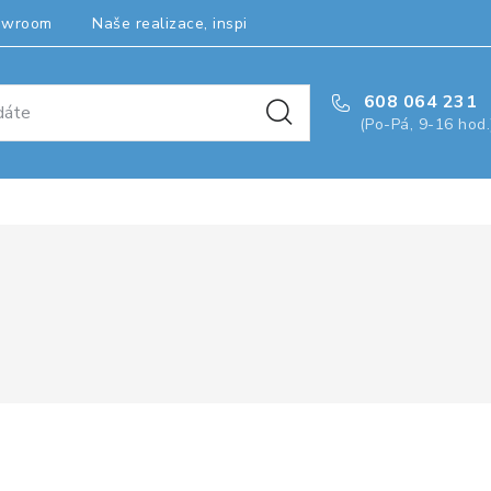
owroom
Naše realizace, inspirace a návody
Kontakty
608 064 231
(Po-Pá, 9-16 hod.