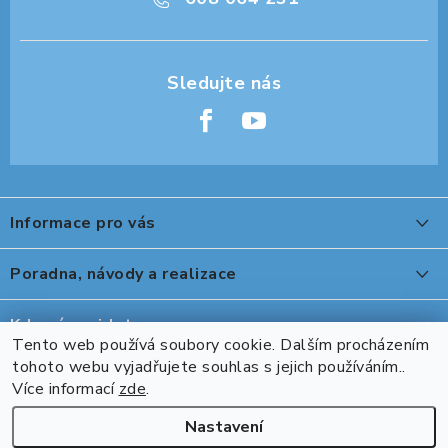
Z
á
Informace pro vás
p
a
O nákupu
Poradna, návody a realizace
t
Reklamace, výměna a vrácení
í
Peter Legwood tepelná úprava obuvi
Kde nás najdete
Showroom
Tento web používá soubory cookie. Dalším procházením
Ovládání stolu DeskTherapy řady D při použití ovladače s
tohoto webu vyjadřujete souhlas s jejich používáním..
Přijímáme online platby
Naše realizace, inspirace a návody
Více informací
zde
.
Bluetooth DPG1C
Kontakty
Nastavení
Kooki II robustní rohový stůl