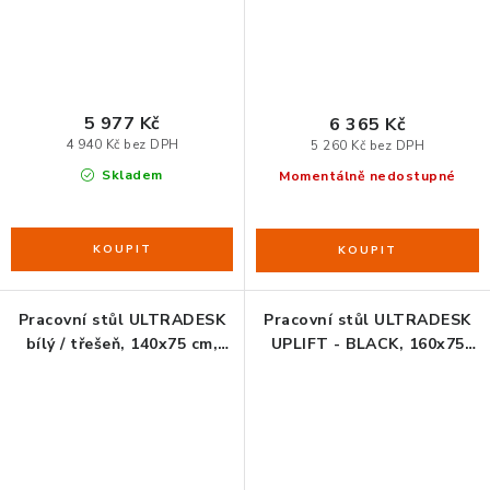
5 977 Kč
6 365 Kč
4 940 Kč bez DPH
5 260 Kč bez DPH
Skladem
Momentálně nedostupné
Pracovní stůl ULTRADESK
Pracovní stůl ULTRADESK
bílý / třešeň, 140x75 cm,
UPLIFT - BLACK, 160x75
71-121 cm, elektricky
cm, 74-116 cm, elektricky
nastavitelná výška
nastavitelná výška, s XXL
podložkou pod myš