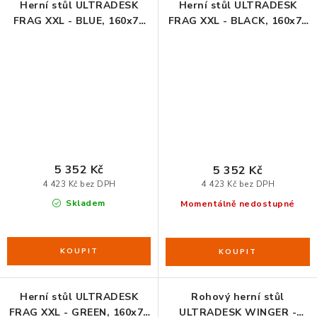
Herní stůl ULTRADESK
Herní stůl ULTRADESK
FRAG XXL - BLUE, 160x75
FRAG XXL - BLACK, 160x75
cm, 75 cm, s celoplošnou
cm, 75 cm, s celoplošnou
XXL podložkou pod myš,
XXL podložkou pod myš,
stojan BEAM, držák
stojan BEAM, držák
sluchátek i nápojů
sluchátek i nápojů
5 352 Kč
5 352 Kč
4 423 Kč bez DPH
4 423 Kč bez DPH
Skladem
Momentálně nedostupné
Herní stůl ULTRADESK
Rohový herní stůl
FRAG XXL - GREEN, 160x75
ULTRADESK WINGER -