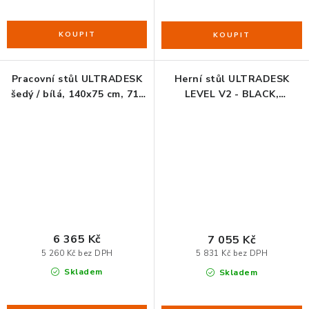
Pracovní stůl ULTRADESK
Herní stůl ULTRADESK
šedý / bílá, 140x75 cm, 71-
LEVEL V2 - BLACK,
121 cm, elektricky
140x68cm, 72-117cm,
nastavitelná výška
elektricky nastavitelná
výška, s XXL podložkou pod
myš, držák sluchátek i
nápojů
6 365 Kč
7 055 Kč
5 260 Kč bez DPH
5 831 Kč bez DPH
Skladem
Skladem