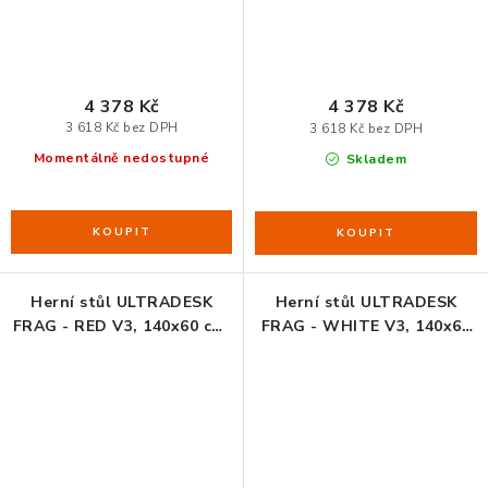
4 378 Kč
4 378 Kč
3 618 Kč bez DPH
3 618 Kč bez DPH
Momentálně nedostupné
Skladem
Herní stůl ULTRADESK
Herní stůl ULTRADESK
FRAG - RED V3, 140x60 cm,
FRAG - WHITE V3, 140x60
76 cm, s XXL podložkou
cm, 76 cm, s XXL podložkou
pod myš, s ultradesk BEAM,
pod myš, s ultradesk BEAM,
držák sluchátek i nápojů
držák sluchátek i nápojů