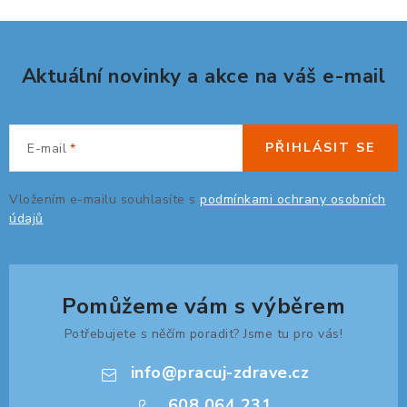
n
í
k
p
o
r
v
Aktuální novinky a akce na váš e-mail
v
á
k
n
y
í
v
PŘIHLÁSIT SE
E-mail
ý
p
Vložením e-mailu souhlasíte s
podmínkami ochrany osobních
i
údajů
s
u
Pomůžeme vám s výběrem
Potřebujete s něčím poradit? Jsme tu pro vás!
info
@
pracuj-zdrave.cz
608 064 231