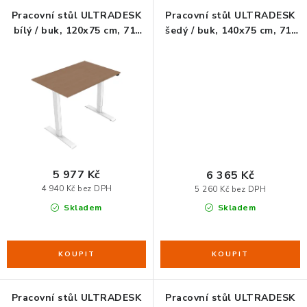
ERGONOMICKÉ PRODUKTY
Pracovní stůl ULTRADESK
Pracovní stůl ULTRADESK
bílý / buk, 120x75 cm, 71-
šedý / buk, 140x75 cm, 71-
121 cm, elektricky
121 cm, elektricky
BEDERNÍ A KRČNÍ OPĚRKY
nastavitelná výška
nastavitelná výška
PODLOŽKY POD NOHY
PODLOŽKY POD MYŠ A ZÁPĚSTÍ
ERGONOMICKÉ KLÁVESNICE
5 977 Kč
6 365 Kč
4 940 Kč bez DPH
5 260 Kč bez DPH
VÝSUVY A DRŽÁKY NA KLÁVESNICI
Skladem
Skladem
DRŽÁKY LCD MONITORŮ A TV
DRŽÁKY A ZÁVĚSY PC
Pracovní stůl ULTRADESK
Pracovní stůl ULTRADESK
STOJANY POD NOTEBOOK