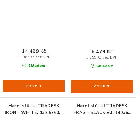
75-122 cm, elektricky
nastavitelná výška,RGB
nastavitelná výška, RGB
podsvícení
podsvícení, držák
sluchátek i nápojů
14 499 Kč
6 479 Kč
11 983 Kč bez DPH
5 355 Kč bez DPH
Skladem
Skladem
Herní stůl ULTRADESK
Herní stůl ULTRADESK
IRON - WHITE, 132,5x60,5
FRAG - BLACK V3, 140x60
cm, 71-81 cm, mechanicky
cm, 76 cm, s XXL podložkou
nastavitelná výška,RGB
pod myš, s ultradesk BEAM,
podsvícení
držák sluchátek i nápojů