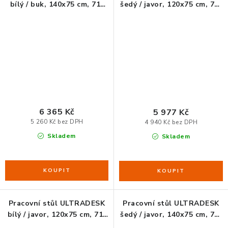
bílý / buk, 140x75 cm, 71-
šedý / javor, 120x75 cm, 71-
121 cm, elektricky
121 cm, elektricky
ORGANIZACE KABELŮ
nastavitelná výška
nastavitelná výška
STOJANY NA DOKUMENTY
LED STOLNÍ LAMPY
KANCELÁŘSKÉ POTŘEBY
6 365 Kč
5 977 Kč
5 260 Kč bez DPH
4 940 Kč bez DPH
ZÁSUVKOVÉ BOXY
Skladem
Skladem
NÁDOBY NA ODPAD
SCHRÁNKY NA KLÍČE A LÉKY
Pracovní stůl ULTRADESK
Pracovní stůl ULTRADESK
DESIGN A STYL V KANCELÁŘI
bílý / javor, 120x75 cm, 71-
šedý / javor, 140x75 cm, 71-
121 cm, elektricky
121 cm, elektricky