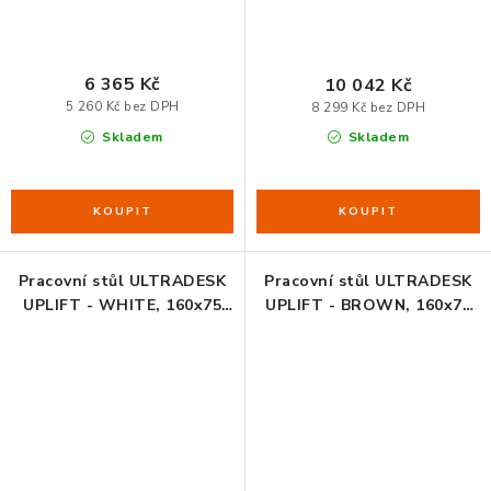
6 365 Kč
10 042 Kč
5 260 Kč bez DPH
8 299 Kč bez DPH
Skladem
Skladem
Pracovní stůl ULTRADESK
Pracovní stůl ULTRADESK
UPLIFT - WHITE, 160x75
UPLIFT - BROWN, 160x75
cm, 74-116 cm, elektricky
cm, 74-116 cm, elektricky
nastavitelná výška, s XXL
nastavitelná výška, s XXL
podložkou pod myš
podložkou pod myš