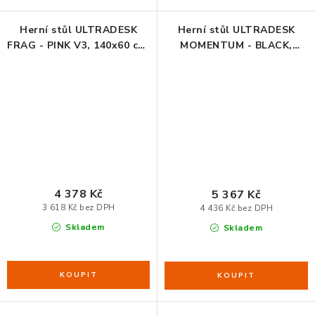
Herní stůl ULTRADESK
Herní stůl ULTRADESK
FRAG - PINK V3, 140x60 cm,
MOMENTUM - BLACK,
76 cm, s XXL podložkou
152,5x70 cm, 75,5 cm, s XXL
pod myš, s ultradesk BEAM,
podložkou pod myš, držák
držák sluchátek i nápojů
sluchátek, nápojů, mobilu
4 378 Kč
5 367 Kč
3 618 Kč bez DPH
4 436 Kč bez DPH
Skladem
Skladem