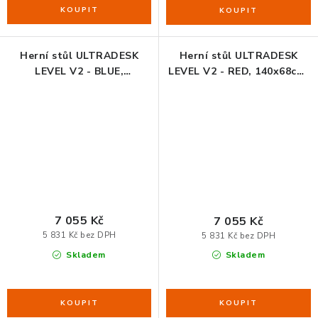
Herní stůl ULTRADESK
Herní stůl ULTRADESK
LEVEL V2 - BLUE,
LEVEL V2 - RED, 140x68cm,
140x68cm, 72-117cm,
72-117cm, elektricky
elektricky nastavitelná
nastavitelná výška, s XXL
výška, s XXL podložkou
podložkou pod myš, držák
pod myš, držák sluchátek i
sluchátek i nápojů
nápojů
7 055 Kč
7 055 Kč
5 831 Kč bez DPH
5 831 Kč bez DPH
Skladem
Skladem