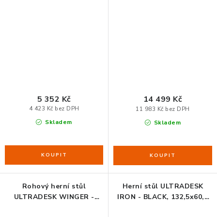
cm, 75 cm, s celoplošnou
BLACK, 111x155x60 cm, 75-
XXL podložkou pod myš,
122 cm, elektricky
stojan BEAM, držák
nastavitelná výška, RGB
sluchátek i nápojů
podsvícení, držák sluchátek
i nápojů
5 352 Kč
14 499 Kč
4 423 Kč bez DPH
11 983 Kč bez DPH
Skladem
Skladem
Rohový herní stůl
Herní stůl ULTRADESK
ULTRADESK WINGER -
IRON - BLACK, 132,5x60,5
WHITE, 111x155x60 cm,
cm, 71-81 cm, mechanicky