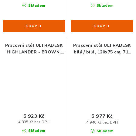
Skladem
Skladem
Pracovní stůl ULTRADESK
Pracovní stůl ULTRADESK
HIGHLANDER - BROWN,
bílý / bílá, 120x75 cm, 71-
120x60 cm, 72-117 cm,
121 cm, elektricky
elektricky nastavitelná
nastavitelná výška
výška
5 923 Kč
5 977 Kč
4 895 Kč bez DPH
4 940 Kč bez DPH
Skladem
Skladem