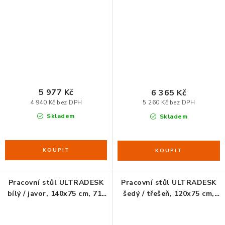
ZDRAVÁ KANCELÁŘ
nastavitelná výška
nastavitelná výška
ČISTIČKY VZDUCHU
VODNÍ FILTRY
O nákupu
Reklamace, výměna a vrácení
Showroom
5 977 Kč
6 365 Kč
Naše realizace, inspirace a návody
Kontakty
4 940 Kč bez DPH
5 260 Kč bez DPH
Skladem
Skladem
Pracovní stůl ULTRADESK
Pracovní stůl ULTRADESK
bílý / javor, 140x75 cm, 71-
šedý / třešeň, 120x75 cm,
121 cm, elektricky
71-121 cm, elektricky
nastavitelná výška
nastavitelná výška