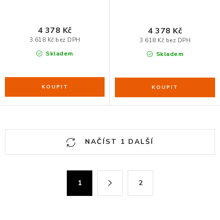
4 378 Kč
4 378 Kč
3 618 Kč bez DPH
3 618 Kč bez DPH
Skladem
Skladem
O
NAČÍST 1 DALŠÍ
v
l
á
S
1
2
d
t
a
r
c
á