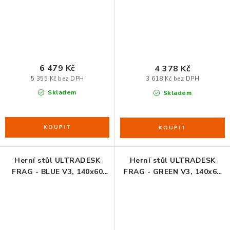
6 479 Kč
4 378 Kč
5 355 Kč bez DPH
3 618 Kč bez DPH
Skladem
Skladem
Herní stůl ULTRADESK
Herní stůl ULTRADESK
FRAG - BLUE V3, 140x60
FRAG - GREEN V3, 140x60
cm, 76 cm, s XXL podložkou
cm, 76 cm, s XXL podložkou
pod myš, s ultradesk BEAM,
pod myš, s ultradesk BEAM,
držák sluchátek i nápojů
držák sluchátek i nápojů