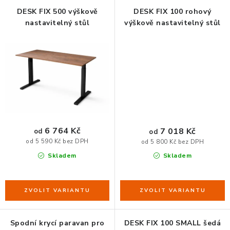
ERGONOMICKÉ PRODUKTY
DESK FIX 500 výškově
DESK FIX 100 rohový
nastavitelný stůl
výškově nastavitelný stůl
BEDERNÍ A KRČNÍ OPĚRKY
PODLOŽKY POD NOHY
PODLOŽKY POD MYŠ A ZÁPĚSTÍ
ERGONOMICKÉ KLÁVESNICE
6 764 Kč
7 018 Kč
od
od
od 5 590 Kč bez DPH
od 5 800 Kč bez DPH
VÝSUVY A DRŽÁKY NA KLÁVESNICI
Skladem
Skladem
DRŽÁKY LCD MONITORŮ A TV
DRŽÁKY A ZÁVĚSY PC
Spodní krycí paravan pro
DESK FIX 100 SMALL šedá
STOJANY POD NOTEBOOK