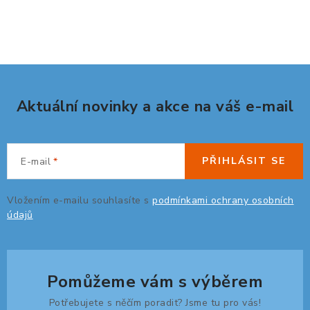
O
v
l
á
d
Aktuální novinky a akce na váš e-mail
a
c
í
PŘIHLÁSIT SE
E-mail
p
r
v
Vložením e-mailu souhlasíte s
podmínkami ochrany osobních
údajů
k
y
v
ý
Pomůžeme vám s výběrem
p
Potřebujete s něčím poradit? Jsme tu pro vás!