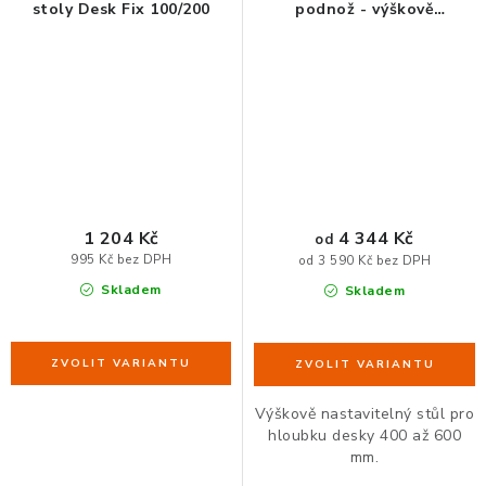
stoly Desk Fix 100/200
podnož - výškově
nastavitelný stůl
ORGANIZACE KABELŮ
STOJANY NA DOKUMENTY
LED STOLNÍ LAMPY
KANCELÁŘSKÉ POTŘEBY
1 204 Kč
4 344 Kč
od
995 Kč bez DPH
od 3 590 Kč bez DPH
ZÁSUVKOVÉ BOXY
Skladem
Skladem
NÁDOBY NA ODPAD
SCHRÁNKY NA KLÍČE A LÉKY
Výškově nastavitelný stůl pro
hloubku desky 400 až 600
DESIGN A STYL V KANCELÁŘI
mm.