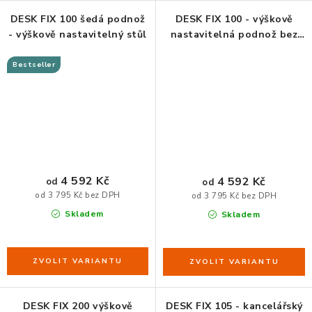
ZDRAVÁ KANCELÁŘ
DESK FIX 100 šedá podnož
DESK FIX 100 - výškově
- výškově nastavitelný stůl
nastavitelná podnož bez
ČISTIČKY VZDUCHU
stolové desky
Bestseller
VODNÍ FILTRY
O nákupu
Reklamace, výměna a vrácení
Showroom
Naše realizace, inspirace a návody
Kontakty
4 592 Kč
4 592 Kč
od
od
od 3 795 Kč bez DPH
od 3 795 Kč bez DPH
Skladem
Skladem
DESK FIX 200 výškově
DESK FIX 105 - kancelářský