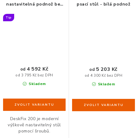
nastavitelná podnož bez
psací stůl - bílá podnož
stolové desky
Tip
4 592 Kč
5 203 Kč
od
od
od 3 795 Kč bez DPH
od 4 300 Kč bez DPH
Skladem
Skladem
DeskFix 200 je moderní
výškově nastavitelný stůl
pomocí šroubů.