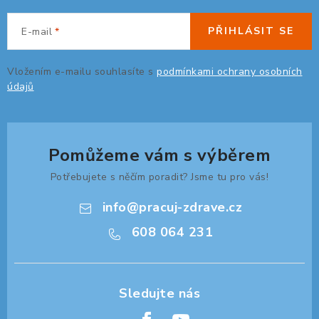
KANCELÁŘSKÉ ŽIDLE A KŘESLA
PŘIHLÁSIT SE
E-mail
OBLÍBENÉ KATEGORIE
Vložením e-mailu souhlasíte s
podmínkami ochrany osobních
ZDRAVOTNÍ OBUV
údajů
PODSEDÁKY NA ŽIDLE
ZDRAVOTNICKÉ POMŮCKY
Pomůžeme vám s výběrem
Potřebujete s něčím poradit? Jsme tu pro vás!
PODSTAVCE POD MONITOR
info
@
pracuj-zdrave.cz
ERGONOMICKÉ MYŠI
608 064 231
PREZENTAČNÍ SYSTÉMY
DRŽÁKY NA TABLET - MOBIL