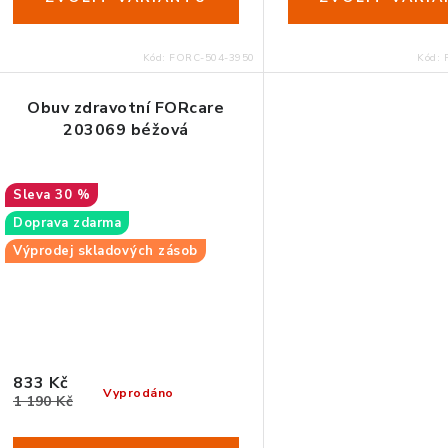
t
k
ů
t
Kód:
FORC-504-3950
Kód:
ů
Obuv zdravotní FORcare
203069 béžová
30 %
Doprava zdarma
Výprodej skladových zásob
37
833 Kč
Vyprodáno
1 190 Kč