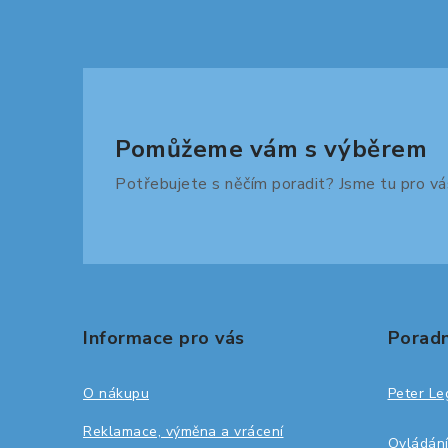
Pomůžeme vám s výběrem
Potřebujete s něčím poradit? Jsme tu pro vá
Z
á
Informace pro vás
Poradn
p
a
O nákupu
Peter Le
t
Reklamace, výměna a vrácení
Ovládání