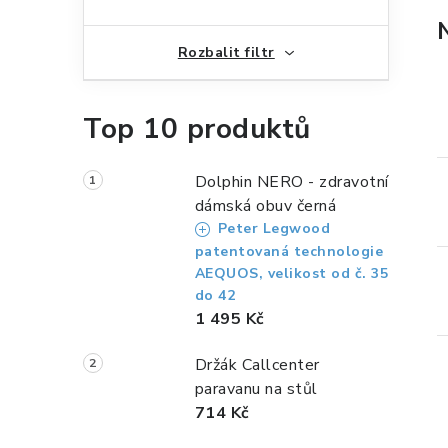
n
n
Rozbalit filtr
í
p
Top 10 produktů
a
n
Dolphin NERO - zdravotní
dámská obuv černá
e
Peter Legwood
patentovaná technologie
l
AEQUOS, velikost od č. 35
do 42
1 495 Kč
Držák Callcenter
paravanu na stůl
714 Kč