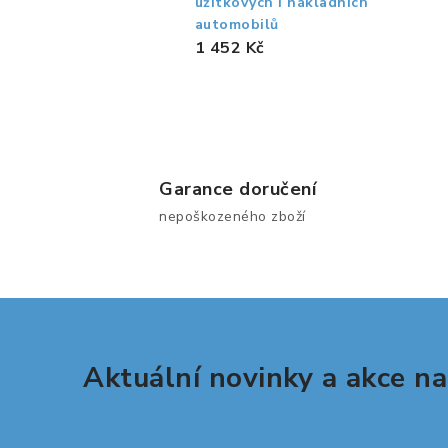
užitkových i nákladních
r
automobilů
1 452 Kč
Garance doručení
nepoškozeného zboží
i
Aktuální novinky a akce na