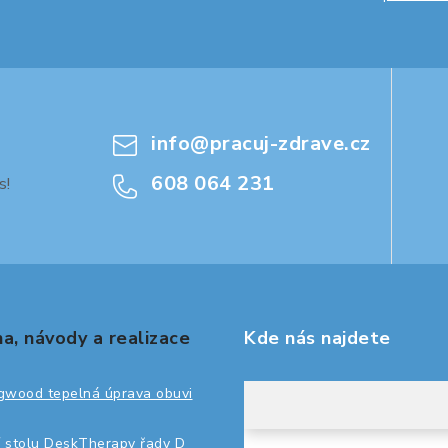
info
@
pracuj-zdrave.cz
608 064 231
s!
a, návody a realizace
Kde nás najdete
gwood tepelná úprava obuvi
 stolu DeskTherapy řady D