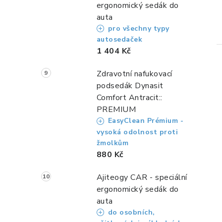
ergonomický sedák do
auta
pro všechny typy
autosedaček
1 404 Kč
Zdravotní nafukovací
podsedák Dynasit
Comfort Antracit::
PREMIUM
l
EasyClean Prémium -
vysoká odolnost proti
žmolkům
880 Kč
Ajiteogy CAR - speciální
ergonomický sedák do
í
auta
do osobních,