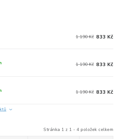
833 Kč
1 190 Kč
m
833 Kč
1 190 Kč
m
833 Kč
1 190 Kč
ktů
Stránka
1
z
1
-
4
položek celkem