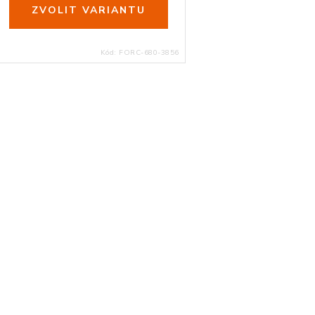
Kód:
FORC-680-3856
O
v
á
d
a
c
p