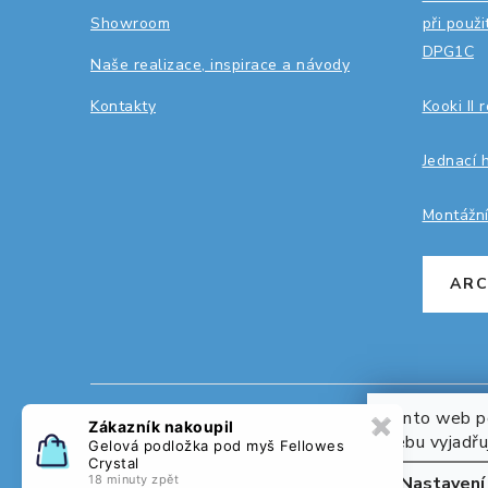
í
Showroom
při použ
DPG1C
Naše realizace, inspirace a návody
Kontakty
Kooki II 
Jednací 
Montážn
ARC
Tento web po
✖
Zákazník nakoupil
webu vyjadřuj
Cop
Gelová podložka pod myš Fellowes
Crystal
18 minuty zpět
Nastavení