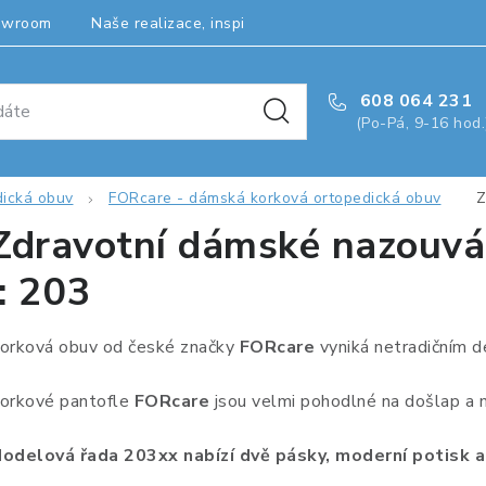
owroom
Naše realizace, inspirace a návody
Kontakty
608 064 231
(Po-Pá, 9-16 hod.
dická obuv
FORcare - dámská korková ortopedická obuv
Z
Zdravotní dámské nazouvák
:: 203
orková obuv od české značky
FORcare
vyniká netradičním d
orkové pantofle
FORcare
jsou velmi pohodlné na došlap a 
odelová řada 203xx nabízí dvě pásky, moderní potisk a