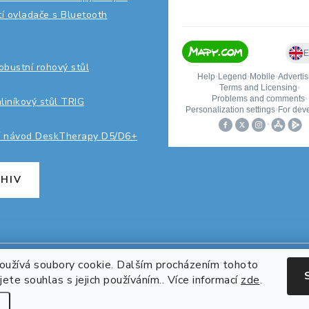
ití ovladače s Bluetooth
robustní rohový stůl
hliníkový stůl TRIG
í návod DeskTherapy D5/D6+
HIV
užívá soubory cookie. Dalším procházením tohoto
ete souhlas s jejich používáním.. Více informací
zde
.
yright 2026
Pracuj zdravě
. Všechna práva vyhrazena.
Upravit nastavení co
Vytvořil Shoptet