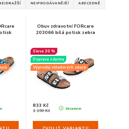
NEJDRAŽŠÍ
NEJPRODÁVANĚJŠÍ
ABECEDNĚ
ORcare
Obuv zdravotní FORcare
otisk
203066 bílá potisk zebra
30 %
Doprava zdarma
ásob
Výprodej skladových zásob
37
833 Kč
m
Skladem
1 190 Kč