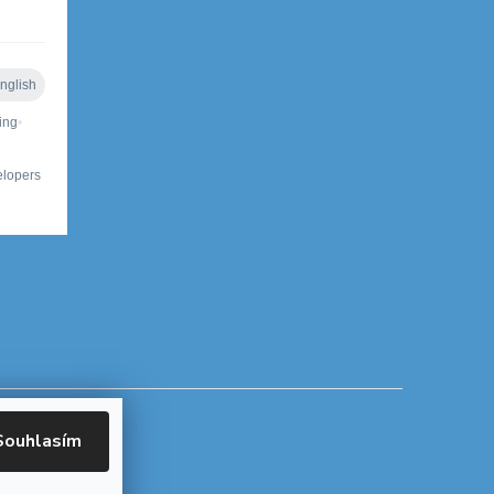
Souhlasím
okies