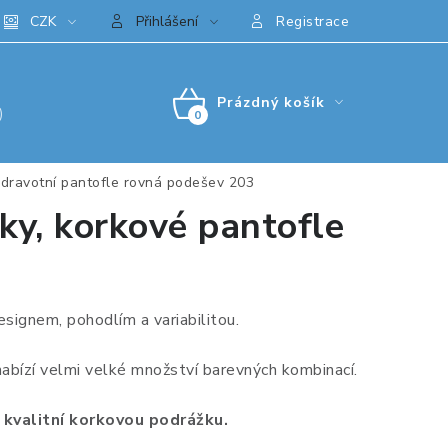
CZK
Přihlášení
Registrace
Prázdný košík
)
NÁKUPNÍ
KOŠÍK
dravotní pantofle rovná podešev 203
y, korkové pantofle
esignem, pohodlím a variabilitou.
nabízí velmi velké množství barevných kombinací.
 kvalitní korkovou podrážku.