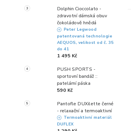
Dolphin Cioccolato -
zdravotní dámská obuv
čokoládově hnědá
Peter Legwood
patentovaná technologie
AEQUOS, velikost od č. 35
do 41
1 495 Kč
i
PUSH SPORTS -
sportovní bandáž ::
patelární páska
590 Kč
Pantofle DUXilette černé
- relaxační a termoaktivní
Termoaktivní materiál
DUFLEX
1 290 Kč