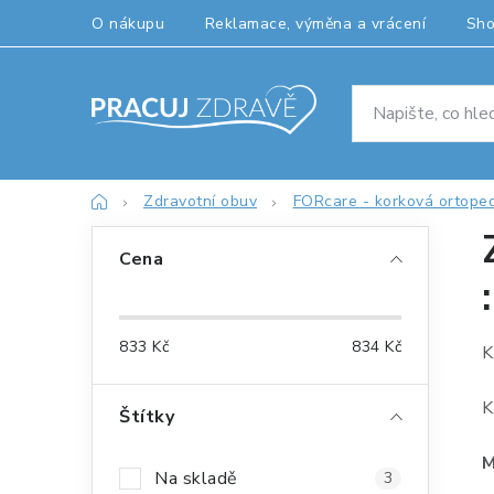
Přejít
O nákupu
Reklamace, výměna a vrácení
Sh
na
obsah
Domů
Zdravotní obuv
FORcare - korková ortope
P
Cena
o
s
833
Kč
834
Kč
K
t
r
K
Štítky
a
M
Na skladě
3