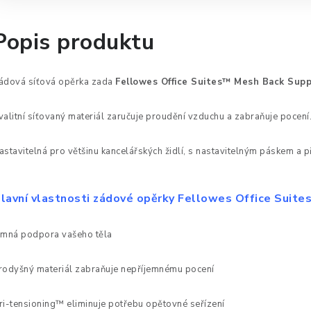
Popis produktu
ádová síťová opěrka zada
Fellowes
Office Suites™ Mesh Back Sup
valitní síťovaný materiál zaručuje proudění vzduchu a zabraňuje pocení
astavitelná pro většinu kancelářských židlí, s nastavitelným páskem a 
lavní vlastnosti zádové opěrky Fellowes Office Suites
emná
podpora
vašeho těla
rodyšný materiál zabraňuje nepříjemnému pocení
ri-tensioning™
eliminuje potřebu
opětovné
seřízení