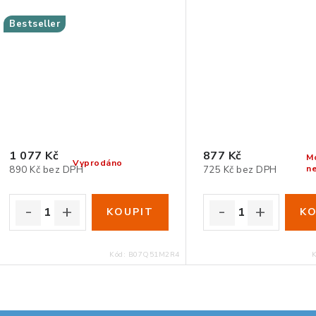
Bestseller
1 077 Kč
877 Kč
M
Vyprodáno
n
890 Kč bez DPH
725 Kč bez DPH
Kód:
B07Q51M2R4