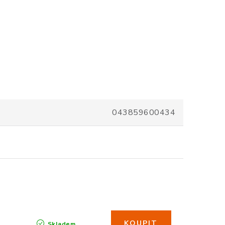
043859600434
Skladem