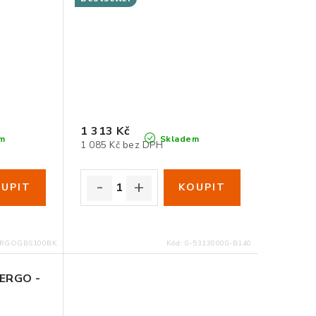
1 313 Kč
m
Skladem
1 085 Kč bez DPH
RGOGBS100BK
Kód:
0-53130000-B140
 ERGO -