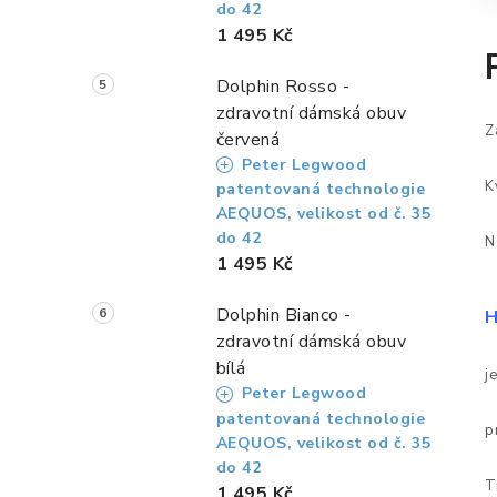
do 42
1 495 Kč
Dolphin Rosso -
zdravotní dámská obuv
Z
červená
Peter Legwood
K
patentovaná technologie
AEQUOS, velikost od č. 35
do 42
N
1 495 Kč
Dolphin Bianco -
H
zdravotní dámská obuv
bílá
j
Peter Legwood
patentovaná technologie
p
AEQUOS, velikost od č. 35
do 42
T
1 495 Kč