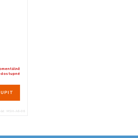
omentálně
edostupné
Kód:
MSH-A6-06