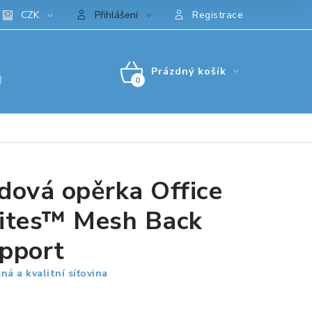
CZK
Přihlášení
Registrace
Prázdný košík
)
NÁKUPNÍ
KOŠÍK
dová opěrka Office
ites™ Mesh Back
pport
ná a kvalitní síťovina