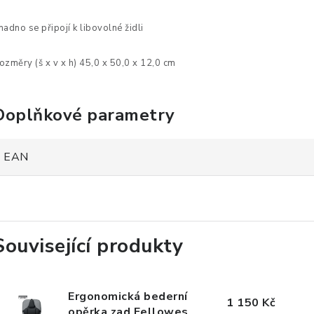
nadno
se připojí k libovolné
židli
ozměry (š x v x h) 45,0 x 50,0 x 12,0 cm
Doplňkové parametry
EAN
Související produkty
Ergonomická bederní
1 150 Kč
opěrka zad Fellowes