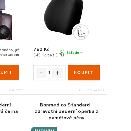
780 Kč
dnáno, již
Skladem
zy skladem
645 Kč bez DPH
Kód:
9770
Kód:
MSH-A3-01
derní
Bonmedico Standard -
vá černá
zdravotní bederní opěrka z
paměťové pěny
Bestseller