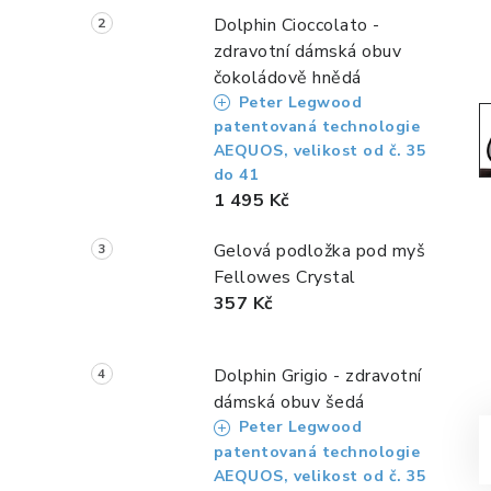
a
Dolphin Cioccolato -
n
zdravotní dámská obuv
čokoládově hnědá
n
Peter Legwood
í
patentovaná technologie
AEQUOS, velikost od č. 35
p
do 41
1 495 Kč
a
Gelová podložka pod myš
n
Fellowes Crystal
e
357 Kč
l
Dolphin Grigio - zdravotní
dámská obuv šedá
Peter Legwood
patentovaná technologie
AEQUOS, velikost od č. 35