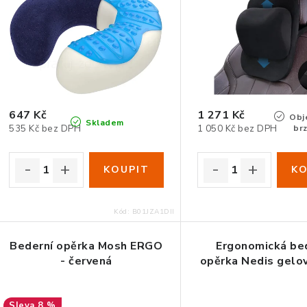
647 Kč
1 271 Kč
Obje
Skladem
535 Kč bez DPH
1 050 Kč bez DPH
br
Kód:
B01JZA1DII
Bederní opěrka Mosh ERGO
Ergonomická be
- červená
opěrka Nedis gelo
8 %