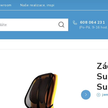
owroom
Naše realizace, inspirace a návody
Kontakty
608 064 231
(Po-Pá, 9-16 hod.
Zá
Su
Su
jem