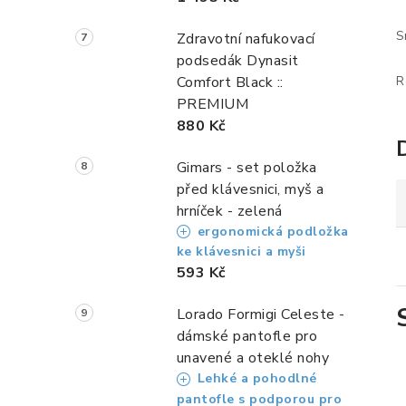
S
Zdravotní nafukovací
podsedák Dynasit
Comfort Black ::
R
PREMIUM
880 Kč
Gimars - set položka
před klávesnici, myš a
hrníček - zelená
ergonomická podložka
ke klávesnici a myši
593 Kč
Lorado Formigi Celeste -
dámské pantofle pro
unavené a oteklé nohy
Lehké a pohodlné
pantofle s podporou pro