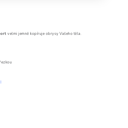
port
velmi jemně kopíruje obrysy Vašeho těla.
.
přezkou
: