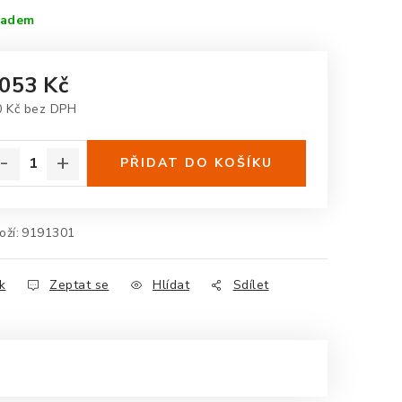
ladem
 053 Kč
0 Kč bez DPH
rná cena:
PŘIDAT DO KOŠÍKU
oží:
9191301
k
Zeptat se
Hlídat
Sdílet