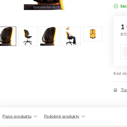
Sk
1
87
Mě
Kód zb
Tis
Popis produktu
Podobné produkty