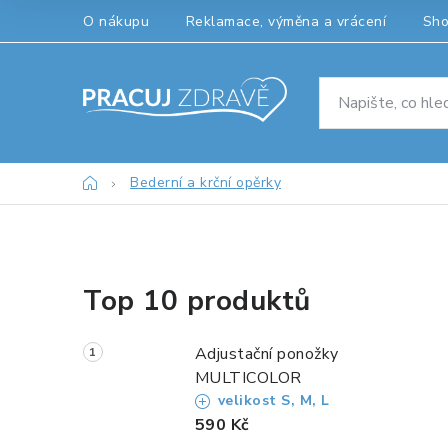
Přejít
O nákupu
Reklamace, výměna a vrácení
Sh
na
obsah
Domů
Bederní a krční opěrky
P
Top 10 produktů
o
s
Adjustační ponožky
t
MULTICOLOR
velikost S, M, L
r
590 Kč