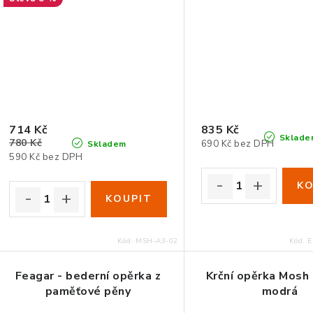
714 Kč
835 Kč
Sklade
780 Kč
690 Kč bez DPH
Skladem
590 Kč bez DPH
Kód:
MSH-A3-02
Kód:
E
Feagar - bederní opěrka z
Krční opěrka Mosh
paměťové pěny
modrá