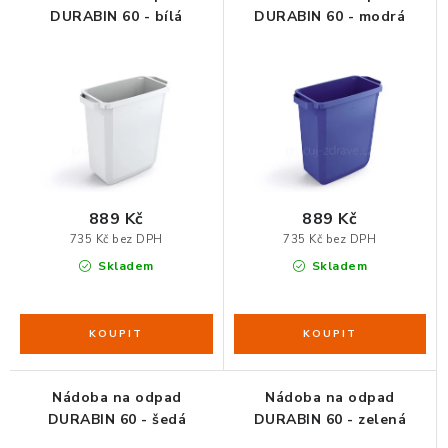
DURABIN 60 - bílá
DURABIN 60 - modrá
ORGANIZACE KABELŮ
STOJANY NA DOKUMENTY
LED STOLNÍ LAMPY
KANCELÁŘSKÉ POTŘEBY
889 Kč
889 Kč
735 Kč bez DPH
735 Kč bez DPH
ZÁSUVKOVÉ BOXY
Skladem
Skladem
NÁDOBY NA ODPAD
SCHRÁNKY NA KLÍČE A LÉKY
Nádoba na odpad
Nádoba na odpad
DESIGN A STYL V KANCELÁŘI
DURABIN 60 - šedá
DURABIN 60 - zelená