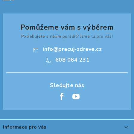
Pomůžeme vám s výběrem
Potřebujete s něčím poradit? Jsme tu pro vás!
info
@
pracuj-zdrave.cz
608 064 231
Z
á
Informace pro vás
p