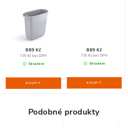
ZDRAVÁ KANCELÁŘ
ČISTIČKY VZDUCHU
VODNÍ FILTRY
O nákupu
Reklamace, výměna a vrácení
Showroom
889 Kč
889 Kč
735 Kč bez DPH
735 Kč bez DPH
Naše realizace, inspirace a návody
Kontakty
Skladem
Skladem
Podobné produkty