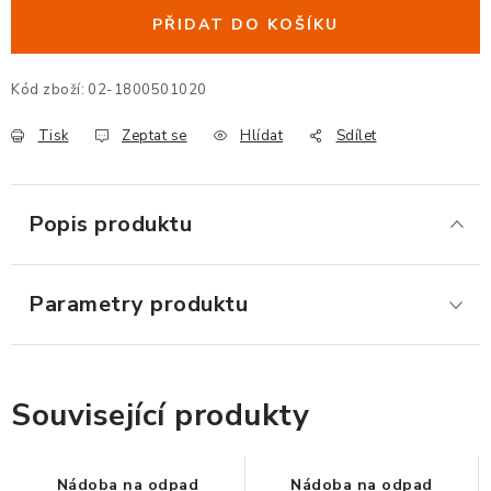
ERGONOMICKÉ PRODUKTY
PŘIDAT DO KOŠÍKU
BEDERNÍ A KRČNÍ OPĚRKY
Kód zboží:
02-1800501020
Tisk
Zeptat se
Hlídat
Sdílet
PODLOŽKY POD NOHY
PODLOŽKY POD MYŠ A ZÁPĚSTÍ
Popis produktu
ERGONOMICKÉ KLÁVESNICE
Parametry produktu
VÝSUVY A DRŽÁKY NA KLÁVESNICI
DRŽÁKY LCD MONITORŮ A TV
Související produkty
DRŽÁKY A ZÁVĚSY PC
STOJANY POD NOTEBOOK
Nádoba na odpad
Nádoba na odpad