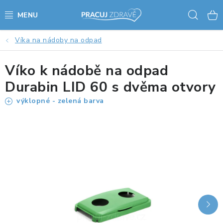
Přejít
Hled
na
obsah
Víka na nádoby na odpad
AKCE - SLEVY - VÝPRODEJ
Víko k nádobě na odpad
STOLY A ŽIDLE
Durabin LID 60 s dvěma otvory
VÝŠKOVĚ NASTAVITELNÉ STOLY
výklopné - zelená barva
KANCELÁŘSKÉ PSACÍ STOLY
NOHY KE STOLU A PODNOŽE
PŘÍSLUŠENSTVÍ KE STOLŮM
KANCELÁŘSKÉ KONTEJNERY