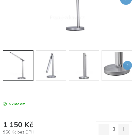
KANCELÁŘSKÉ ŽIDLE A KŘESLA
OBLÍBENÉ KATEGORIE
ZDRAVOTNÍ OBUV
PODSEDÁKY NA ŽIDLE
ZDRAVOTNICKÉ POMŮCKY
PODSTAVCE POD MONITOR
ERGONOMICKÉ MYŠI
Skladem
PREZENTAČNÍ SYSTÉMY
1 150 Kč
DRŽÁKY NA TABLET - MOBIL
950 Kč bez DPH