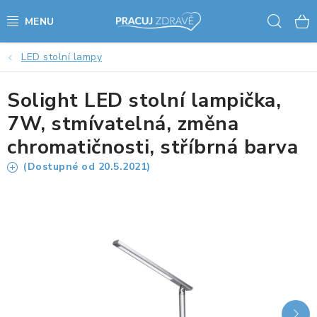
Přejít
Hled
na
obsah
LED stolní lampy
AKCE - SLEVY - VÝPRODEJ
Solight LED stolní lampička,
STOLY A ŽIDLE
7W, stmívatelná, změna
VÝŠKOVĚ NASTAVITELNÉ STOLY
chromatičnosti, stříbrná barva
(Dostupné od 20.5.2021)
KANCELÁŘSKÉ PSACÍ STOLY
NOHY KE STOLU A PODNOŽE
PŘÍSLUŠENSTVÍ KE STOLŮM
KANCELÁŘSKÉ KONTEJNERY