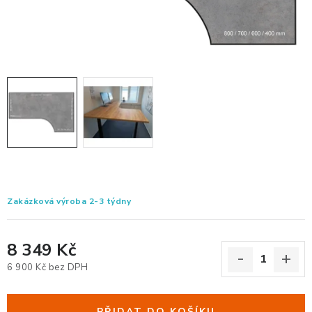
KANCELÁŘSKÉ ŽIDLE A KŘESLA
OBLÍBENÉ KATEGORIE
ZDRAVOTNÍ OBUV
PODSEDÁKY NA ŽIDLE
ZDRAVOTNICKÉ POMŮCKY
PODSTAVCE POD MONITOR
Zakázková výroba 2-3 týdny
ERGONOMICKÉ MYŠI
8 349 Kč
PREZENTAČNÍ SYSTÉMY
6 900 Kč bez DPH
Měrná cena:
DRŽÁKY NA TABLET - MOBIL
PŘIDAT DO KOŠÍKU