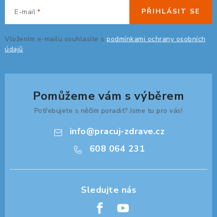
PŘIHLÁSIT SE
E-mail
ORGANIZACE KABELŮ
Vložením e-mailu souhlasíte s
podmínkami ochrany osobních
STOJANY NA DOKUMENTY
údajů
LED STOLNÍ LAMPY
Pomůžeme vám s výběrem
KANCELÁŘSKÉ POTŘEBY
Potřebujete s něčím poradit? Jsme tu pro vás!
ZÁSUVKOVÉ BOXY
info
@
pracuj-zdrave.cz
NÁDOBY NA ODPAD
608 064 231
SCHRÁNKY NA KLÍČE A LÉKY
DESIGN A STYL V KANCELÁŘI