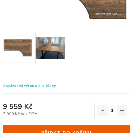
KANCELÁŘSKÉ ŽIDLE A KŘESLA
OBLÍBENÉ KATEGORIE
ZDRAVOTNÍ OBUV
PODSEDÁKY NA ŽIDLE
ZDRAVOTNICKÉ POMŮCKY
PODSTAVCE POD MONITOR
Zakázková výroba 2-3 týdny
ERGONOMICKÉ MYŠI
9 559 Kč
PREZENTAČNÍ SYSTÉMY
7 900 Kč bez DPH
Měrná cena:
DRŽÁKY NA TABLET - MOBIL
PŘIDAT DO KOŠÍKU