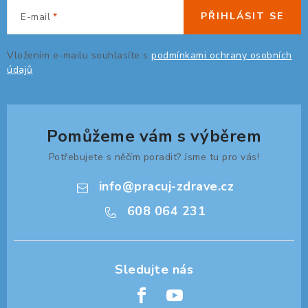
PŘIHLÁSIT SE
E-mail
ORGANIZACE KABELŮ
Vložením e-mailu souhlasíte s
podmínkami ochrany osobních
STOJANY NA DOKUMENTY
údajů
LED STOLNÍ LAMPY
Pomůžeme vám s výběrem
KANCELÁŘSKÉ POTŘEBY
Potřebujete s něčím poradit? Jsme tu pro vás!
ZÁSUVKOVÉ BOXY
info
@
pracuj-zdrave.cz
NÁDOBY NA ODPAD
608 064 231
SCHRÁNKY NA KLÍČE A LÉKY
DESIGN A STYL V KANCELÁŘI