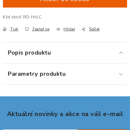
ERGONOMICKÉ PRODUKTY
Kód zboží:
RD-HALC
BEDERNÍ A KRČNÍ OPĚRKY
Tisk
Zeptat se
Hlídat
Sdílet
PODLOŽKY POD NOHY
PODLOŽKY POD MYŠ A ZÁPĚSTÍ
Popis produktu
ERGONOMICKÉ KLÁVESNICE
Parametry produktu
VÝSUVY A DRŽÁKY NA KLÁVESNICI
DRŽÁKY LCD MONITORŮ A TV
DRŽÁKY A ZÁVĚSY PC
Aktuální novinky a akce na váš e-mail
STOJANY POD NOTEBOOK