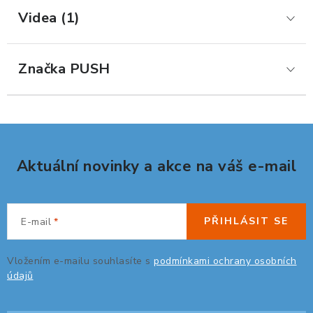
Videa (1)
ORGANIZACE KABELŮ
STOJANY NA DOKUMENTY
Značka
 PUSH
LED STOLNÍ LAMPY
KANCELÁŘSKÉ POTŘEBY
Aktuální novinky a akce na váš e-mail
ZÁSUVKOVÉ BOXY
NÁDOBY NA ODPAD
PŘIHLÁSIT SE
E-mail
SCHRÁNKY NA KLÍČE A LÉKY
Vložením e-mailu souhlasíte s
podmínkami ochrany osobních
údajů
DESIGN A STYL V KANCELÁŘI