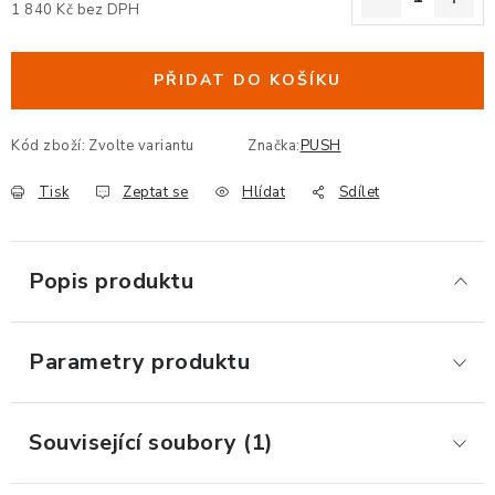
1 840 Kč bez DPH
ERGONOMICKÉ PRODUKTY
Měrná cena:
PŘIDAT DO KOŠÍKU
BEDERNÍ A KRČNÍ OPĚRKY
PODLOŽKY POD NOHY
Kód zboží:
Zvolte variantu
Značka:
PUSH
Tisk
Zeptat se
Hlídat
Sdílet
PODLOŽKY POD MYŠ A ZÁPĚSTÍ
ERGONOMICKÉ KLÁVESNICE
Popis produktu
VÝSUVY A DRŽÁKY NA KLÁVESNICI
Parametry produktu
DRŽÁKY LCD MONITORŮ A TV
DRŽÁKY A ZÁVĚSY PC
Související soubory (1)
STOJANY POD NOTEBOOK