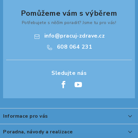
ZDRAVÁ KANCELÁŘ
Pomůžeme vám s výběrem
ČISTIČKY VZDUCHU
Potřebujete s něčím poradit? Jsme tu pro vás!
VODNÍ FILTRY
info
@
pracuj-zdrave.cz
608 064 231
O nákupu
Reklamace, výměna a vrácení
Showroom
Naše realizace, inspirace a návody
Kontakty
Z
á
Informace pro vás
p
a
O nákupu
Poradna, návody a realizace
t