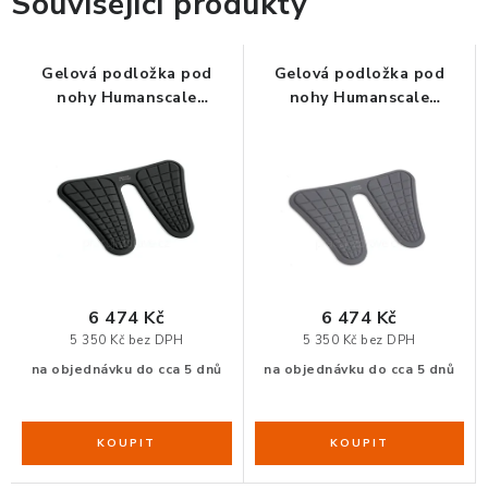
Související produkty
ORGANIZACE KABELŮ
Gelová podložka pod
Gelová podložka pod
nohy Humanscale
nohy Humanscale
STOJANY NA DOKUMENTY
MONARCH MAT B
MONARCH MAT G
LED STOLNÍ LAMPY
KANCELÁŘSKÉ POTŘEBY
ZÁSUVKOVÉ BOXY
6 474 Kč
6 474 Kč
NÁDOBY NA ODPAD
5 350 Kč bez DPH
5 350 Kč bez DPH
na objednávku do cca 5 dnů
na objednávku do cca 5 dnů
SCHRÁNKY NA KLÍČE A LÉKY
DESIGN A STYL V KANCELÁŘI