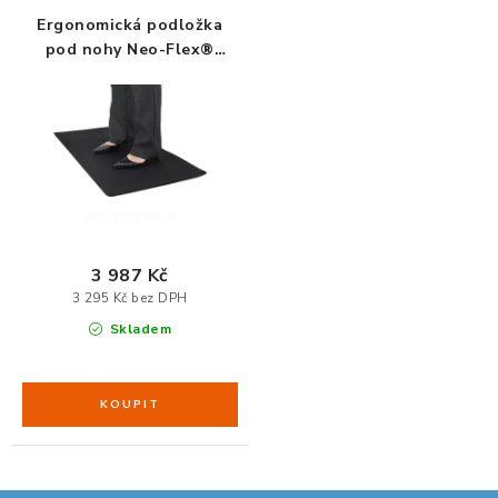
ZDRAVÁ KANCELÁŘ
Ergonomická podložka
pod nohy Neo-Flex®
ČISTIČKY VZDUCHU
Floor Mat
VODNÍ FILTRY
O nákupu
Reklamace, výměna a vrácení
Showroom
Naše realizace, inspirace a návody
Kontakty
3 987 Kč
3 295 Kč bez DPH
Skladem