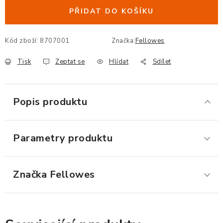
ERGONOMICKÉ PRODUKTY
PŘIDAT DO KOŠÍKU
BEDERNÍ A KRČNÍ OPĚRKY
Kód zboží:
8707001
Značka:
Fellowes
Tisk
Zeptat se
Hlídat
Sdílet
PODLOŽKY POD NOHY
PODLOŽKY POD MYŠ A ZÁPĚSTÍ
Popis produktu
ERGONOMICKÉ KLÁVESNICE
Parametry produktu
VÝSUVY A DRŽÁKY NA KLÁVESNICI
DRŽÁKY LCD MONITORŮ A TV
Značka
 Fellowes
DRŽÁKY A ZÁVĚSY PC
STOJANY POD NOTEBOOK