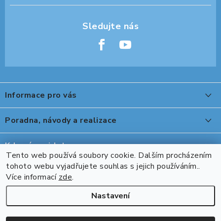
Z
á
Informace pro vás
p
a
O nákupu
Poradna, návody a realizace
t
Reklamace, výměna a vrácení
í
Peter Legwood tepelná úprava obuvi
Kde nás najdete
Showroom
Tento web používá soubory cookie. Dalším procházením
Ovládání stolu DeskTherapy řady D při použití ovladače s
tohoto webu vyjadřujete souhlas s jejich používáním..
Přijímáme online platby
Naše realizace, inspirace a návody
Více informací
zde
.
Bluetooth DPG1C
Kontakty
Nastavení
Kooki II robustní rohový stůl
Copyright 2026
Pracuj zdravě
. Všechna práva vyhrazena.
Upravit