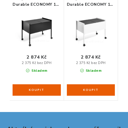
Durable ECONOMY 100
Durable ECONOMY 100
DUO A4 černá
DUO A4 šedá
ORGANIZACE KABELŮ
STOJANY NA DOKUMENTY
LED STOLNÍ LAMPY
KANCELÁŘSKÉ POTŘEBY
2 874 Kč
2 874 Kč
2 375 Kč bez DPH
2 375 Kč bez DPH
Skladem
Skladem
ZÁSUVKOVÉ BOXY
NÁDOBY NA ODPAD
SCHRÁNKY NA KLÍČE A LÉKY
DESIGN A STYL V KANCELÁŘI