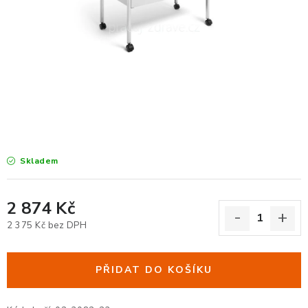
KANCELÁŘSKÉ ŽIDLE A KŘESLA
OBLÍBENÉ KATEGORIE
ZDRAVOTNÍ OBUV
PODSEDÁKY NA ŽIDLE
ZDRAVOTNICKÉ POMŮCKY
Skladem
PODSTAVCE POD MONITOR
2 874 Kč
ERGONOMICKÉ MYŠI
2 375 Kč bez DPH
Měrná cena:
PREZENTAČNÍ SYSTÉMY
PŘIDAT DO KOŠÍKU
DRŽÁKY NA TABLET - MOBIL