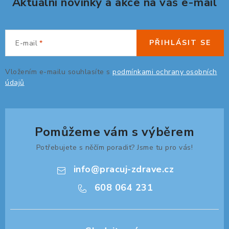
Aktuální novinky a akce na váš e-mail
ZDRAVÁ KANCELÁŘ
ČISTIČKY VZDUCHU
PŘIHLÁSIT SE
E-mail
VODNÍ FILTRY
Vložením e-mailu souhlasíte s
podmínkami ochrany osobních
údajů
O nákupu
Reklamace, výměna a vrácení
Showroom
Naše realizace, inspirace a návody
Kontakty
Pomůžeme vám s výběrem
Potřebujete s něčím poradit? Jsme tu pro vás!
info
@
pracuj-zdrave.cz
608 064 231