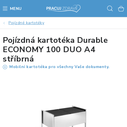
Přejít
Hled
na
obsah
Pojízdné kartotéky
AKCE - SLEVY - VÝPRODEJ
Pojízdná kartotéka Durable
STOLY A ŽIDLE
ECONOMY 100 DUO A4
VÝŠKOVĚ NASTAVITELNÉ STOLY
stříbrná
Mobilní kartotéka pro všechny Vaše dokumenty.
KANCELÁŘSKÉ PSACÍ STOLY
NOHY KE STOLU A PODNOŽE
PŘÍSLUŠENSTVÍ KE STOLŮM
KANCELÁŘSKÉ KONTEJNERY