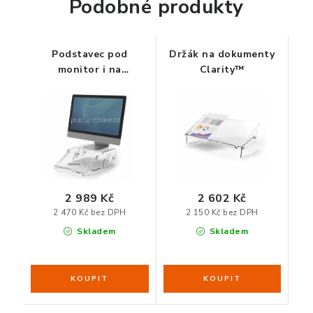
Podobné produkty
ZDRAVÁ KANCELÁŘ
ČISTIČKY VZDUCHU
Podstavec pod
Držák na dokumenty
monitor i na
Clarity™
VODNÍ FILTRY
dokumenty Clarity™ -
výškově nastavitelný
O nákupu
Reklamace, výměna a vrácení
Showroom
Naše realizace, inspirace a návody
Kontakty
2 989 Kč
2 602 Kč
2 470 Kč bez DPH
2 150 Kč bez DPH
Skladem
Skladem