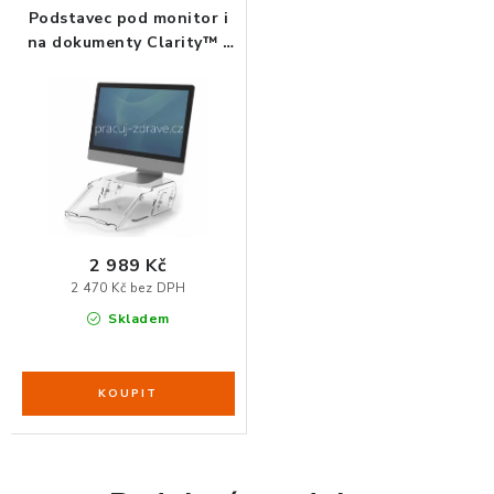
Podstavec pod monitor i
na dokumenty Clarity™ -
ORGANIZACE KABELŮ
výškově nastavitelný
STOJANY NA DOKUMENTY
LED STOLNÍ LAMPY
KANCELÁŘSKÉ POTŘEBY
2 989 Kč
ZÁSUVKOVÉ BOXY
2 470 Kč bez DPH
Skladem
NÁDOBY NA ODPAD
SCHRÁNKY NA KLÍČE A LÉKY
DESIGN A STYL V KANCELÁŘI