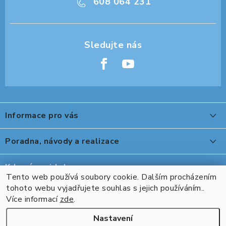
608 064 231
Z
á
Informace pro vás
p
a
O nákupu
Poradna, návody a realizace
t
Reklamace, výměna a vrácení
í
Peter Legwood tepelná úprava obuvi
Kde nás najdete
Showroom
Tento web používá soubory cookie. Dalším procházením
Ovládání stolu DeskTherapy řady D při použití ovladače s
tohoto webu vyjadřujete souhlas s jejich používáním..
Přijímáme online platby
Naše realizace, inspirace a návody
Více informací
zde
.
Bluetooth DPG1C
Kontakty
Nastavení
Kooki II robustní rohový stůl