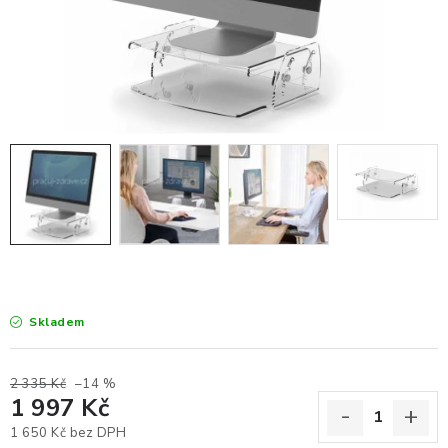
KANCELÁŘSKÉ ŽIDLE A KŘESLA
OBLÍBENÉ KATEGORIE
ZDRAVOTNÍ OBUV
PODSEDÁKY NA ŽIDLE
ZDRAVOTNICKÉ POMŮCKY
PODSTAVCE POD MONITOR
ERGONOMICKÉ MYŠI
Skladem
PREZENTAČNÍ SYSTÉMY
2 335 Kč
–14 %
1 997 Kč
DRŽÁKY NA TABLET - MOBIL
1 650 Kč bez DPH