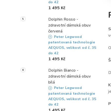
do 42
1 495 Kč
Dolphin Rosso -
zdravotní dámská obuv
S
červená
v
Peter Legwood
patentovaná technologie
O
AEQUOS, velikost od č. 35
do 42
1 495 Kč
Š
Dolphin Bianco -
D
zdravotní dámská obuv
bílá
K
Peter Legwood
j
patentovaná technologie
AEQUOS, velikost od č. 35
P
do 42
1 495 Kč