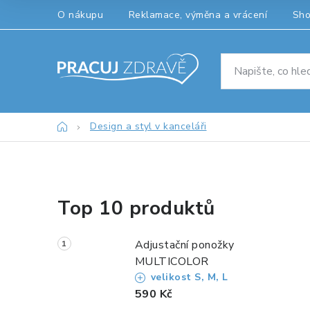
Přejít
O nákupu
Reklamace, výměna a vrácení
Sh
na
obsah
Domů
Design a styl v kanceláři
P
Top 10 produktů
o
s
Adjustační ponožky
t
MULTICOLOR
velikost S, M, L
r
590 Kč