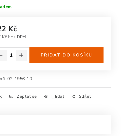
ladem
22 Kč
7 Kč bez DPH
rná cena:
PŘIDAT DO KOŠÍKU
oží:
02-1956-10
k
Zeptat se
Hlídat
Sdílet