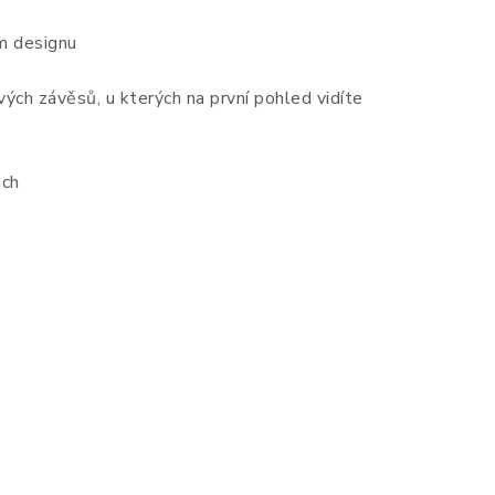
ím designu
vých závěsů, u kterých na první pohled vidíte
ách