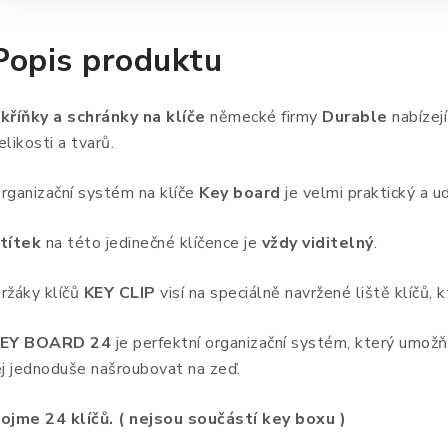
Popis produktu
kříňky a schránky na klíče
německé firmy
Durable
nabízej
elikosti a tvarů.
rganizační systém na klíče
Key board
je velmi praktický a u
títek
na této jedinečné klíčence je
vždy viditelný
.
ržáky klíčů
KEY CLIP
visí na speciálně navržené liště klíčů, 
EY BOARD 24
je perfektní organizační systém, který umožňu
ej jednoduše našroubovat na zeď.
ojme 24 klíčů. ( nejsou součástí key boxu )