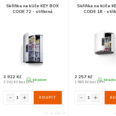
Skříňka na klíče KEY BOX
Skříňka na klíče 
CODE 72 - stříbrná
CODE 18 - stří
3 922 Kč
2 257 Kč
Skladem
Sklade
3 241 Kč bez DPH
1 865 Kč bez DPH
Kód:
02-1967-23