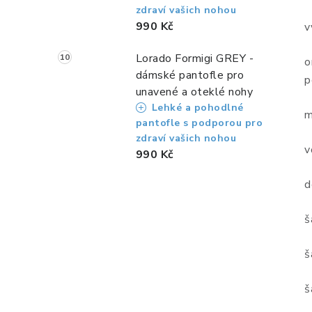
zdraví vašich nohou
990 Kč
v
Lorado Formigi GREY -
o
dámské pantofle pro
p
unavené a oteklé nohy
Lehké a pohodlné
m
pantofle s podporou pro
zdraví vašich nohou
v
990 Kč
d
š
š
š