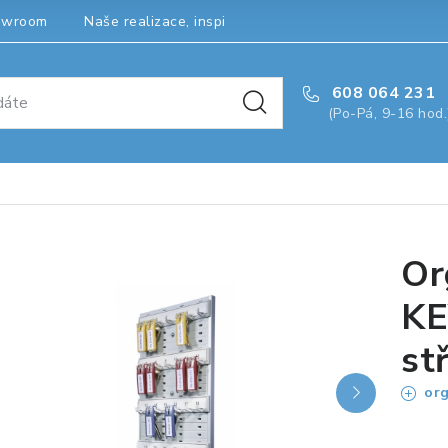
owroom
Naše realizace, inspirace a návody
Kontakty
608 064 231
(Po-Pá, 9-16 hod.
Or
KE
st
org