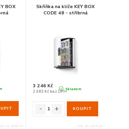
KEY BOX
Skříňka na klíče KEY BOX
brná
CODE 48 - stříbrná
3 246 Kč
m
Skladem
2 683 Kč bez DPH
Kód:
02-1969-23
Kód:
02-1976-23