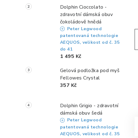
a
Dolphin Cioccolato -
n
zdravotní dámská obuv
čokoládově hnědá
n
Peter Legwood
í
patentovaná technologie
AEQUOS, velikost od č. 35
p
do 41
1 495 Kč
a
Gelová podložka pod myš
n
Fellowes Crystal
e
357 Kč
l
Dolphin Grigio - zdravotní
dámská obuv šedá
Peter Legwood
patentovaná technologie
AEQUOS, velikost od č. 35