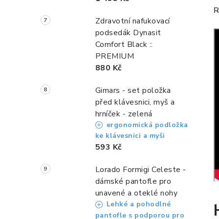
R
Zdravotní nafukovací
podsedák Dynasit
Comfort Black ::
PREMIUM
880 Kč
Gimars - set položka
před klávesnici, myš a
hrníček - zelená
ergonomická podložka
ke klávesnici a myši
593 Kč
Lorado Formigi Celeste -
dámské pantofle pro
unavené a oteklé nohy
Lehké a pohodlné
pantofle s podporou pro