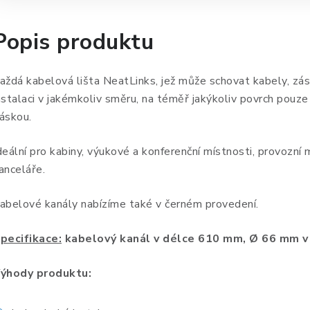
Popis produktu
aždá kabelová lišta NeatLinks, jež může schovat kabely, zás
nstalaci v jakémkoliv směru, na téměř jakýkoliv povrch pou
áskou.
deální pro kabiny, výukové a konferenční místnosti, provozní
anceláře.
abelové kanály nabízíme také v černém provedení.
pecifikace:
kabelový kanál v délce 610 mm, Ø 66 mm v
ýhody produktu: