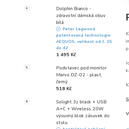
Dolphin Bianco -
zdravotní dámská obuv
bílá
Peter Legwood
K
patentovaná technologie
i
AEQUOS, velikost od č. 35
do 42
p
1 495 Kč
I
Podstavec pod monitor
k
Marvo DZ-02 - plast,
černý
K
518 Kč
S
Solight 3z black + USB
A+C + Wireless 20W
V
výsuvný blok zásuvek do
stolu