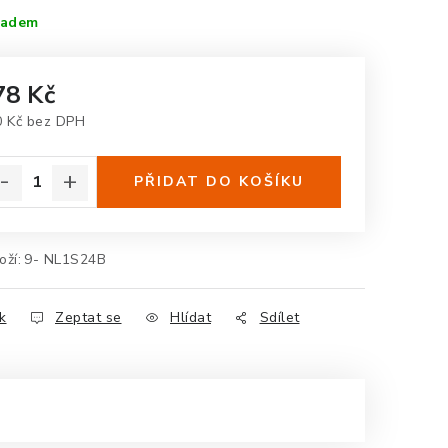
ladem
78 Kč
0 Kč bez DPH
rná cena:
PŘIDAT DO KOŠÍKU
oží:
9- NL1S24B
k
Zeptat se
Hlídat
Sdílet