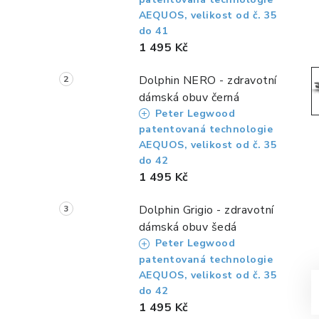
a
AEQUOS, velikost od č. 35
n
do 41
1 495 Kč
n
Dolphin NERO - zdravotní
í
dámská obuv černá
p
Peter Legwood
patentovaná technologie
a
AEQUOS, velikost od č. 35
do 42
n
1 495 Kč
e
Dolphin Grigio - zdravotní
l
dámská obuv šedá
Peter Legwood
patentovaná technologie
AEQUOS, velikost od č. 35
do 42
1 495 Kč