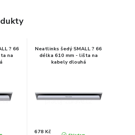
dukty
ALL ? 66
Neatlinks šedý SMALL ? 66
šta na
délka 610 mm - lišta na
ká
kabely dlouhá
678 Kč
m