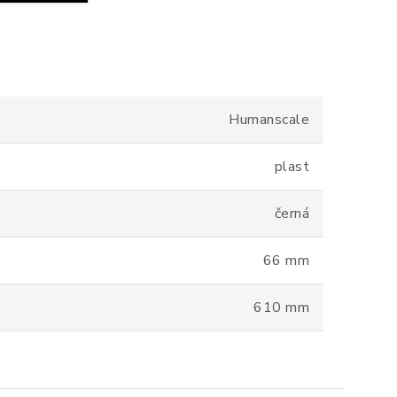
Humanscale
plast
černá
66 mm
610 mm