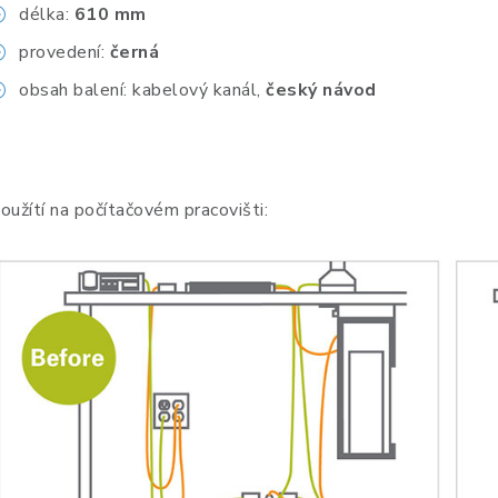
délka:
610 mm
provedení:
černá
obsah balení: kabelový kanál,
český návod
oužítí na počítačovém pracovišti: