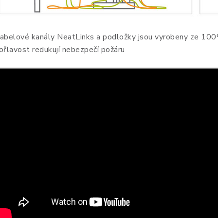
abelové kanály NeatLinks a podložky jsou vyrobeny ze 100% 
ořlavost redukují nebezpečí požáru