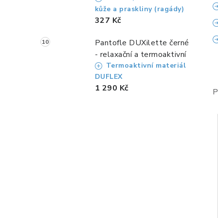
kůže a praskliny (ragády)
327 Kč
Pantofle DUXilette černé
- relaxační a termoaktivní
Termoaktivní materiál
DUFLEX
1 290 Kč
P