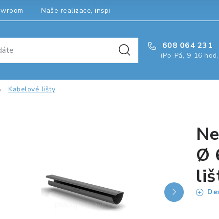
owroom
Naše realizace, inspirace a návody
Kontakty
608 064 231
(Po-Pá, 9-16 hod.
Kabelové lišty
Ne
Ø 
li
Des