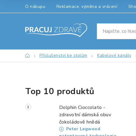
Přejít
O nákupu
Reklamace, výměna a vrácení
Sh
na
obsah
Domů
Příslušenství ke stolům
Kabelové kanály
P
Top 10 produktů
o
s
Dolphin Cioccolato -
t
zdravotní dámská obuv
čokoládově hnědá
r
Peter Legwood
patentovaná technologie