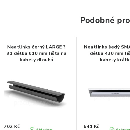
Podobné pro
Neatlinks černý LARGE ?
Neatlinks šedý SM
91 délka 610 mm lišta na
délka 430 mm li
kabely dlouhá
kabely krát
702 Kč
641 Kč
Skladem
Sklade