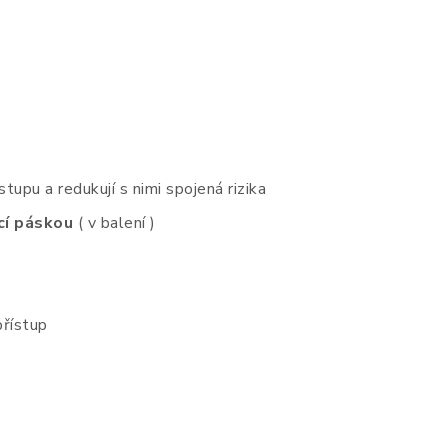
tupu a redukují s nimi spojená rizika
cí páskou
( v balení )
přístup