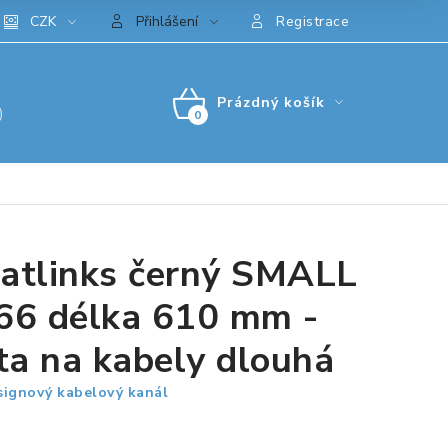
CZK
Přihlášení
Registrace
Prázdný košík
)
NÁKUPNÍ
KOŠÍK
atlinks černý SMALL
66 délka 610 mm -
šta na kabely dlouhá
ignový kabelový kanál