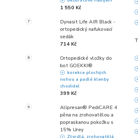
bezdrátové nabíjení
1 550 Kč
Dynasit Life AIR Black -
ortopedický nafukovací
sedák
T
714 Kč
Ortopedické vložky do
bot GOEKKI®
korekce plochých
nohou a padlé klenby
chodidel
399 Kč
Allpresan® PediCARE 4
pěna na zrohovatělou a
popraskanou pokožku s
15% Urey
Ztvrdlá, zrohovatělá