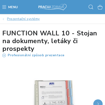
Přejít
Hled
na
obsah
Prezentační systémy
AKCE - SLEVY - VÝPRODEJ
FUNCTION WALL 10 - Stojan
STOLY A ŽIDLE
na dokumenty, letáky či
VÝŠKOVĚ NASTAVITELNÉ STOLY
prospekty
Profesionální způsob prezentace
KANCELÁŘSKÉ PSACÍ STOLY
NOHY KE STOLU A PODNOŽE
PŘÍSLUŠENSTVÍ KE STOLŮM
KANCELÁŘSKÉ KONTEJNERY