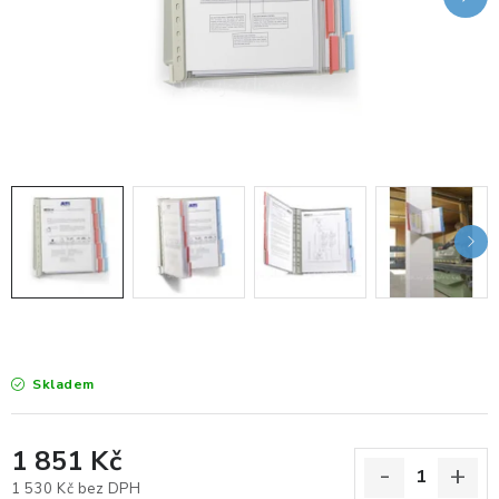
KANCELÁŘSKÉ ŽIDLE A KŘESLA
OBLÍBENÉ KATEGORIE
ZDRAVOTNÍ OBUV
PODSEDÁKY NA ŽIDLE
ZDRAVOTNICKÉ POMŮCKY
PODSTAVCE POD MONITOR
ERGONOMICKÉ MYŠI
Skladem
PREZENTAČNÍ SYSTÉMY
1 851 Kč
DRŽÁKY NA TABLET - MOBIL
1 530 Kč bez DPH