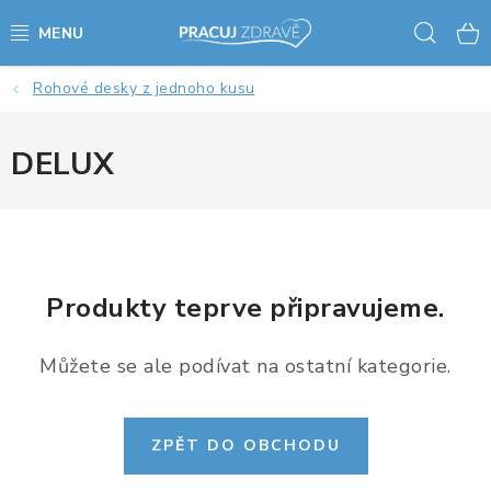
Přejít
Hled
na
obsah
Rohové desky z jednoho kusu
AKCE - SLEVY - VÝPRODEJ
STOLY A ŽIDLE
DELUX
VÝŠKOVĚ NASTAVITELNÉ STOLY
KANCELÁŘSKÉ PSACÍ STOLY
Produkty teprve připravujeme.
NOHY KE STOLU A PODNOŽE
Můžete se ale podívat na ostatní kategorie.
PŘÍSLUŠENSTVÍ KE STOLŮM
KANCELÁŘSKÉ KONTEJNERY
ZPĚT DO OBCHODU