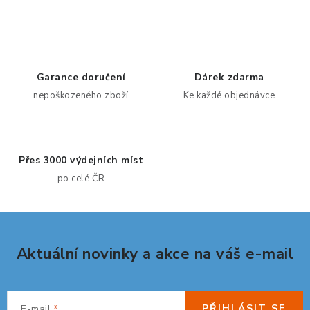
KANCELÁŘSKÉ ŽIDLE A KŘESLA
OBLÍBENÉ KATEGORIE
ZDRAVOTNÍ OBUV
Garance doručení
Dárek zdarma
nepoškozeného zboží
Ke každé objednávce
PODSEDÁKY NA ŽIDLE
ZDRAVOTNICKÉ POMŮCKY
Přes 3000 výdejních míst
po celé ČR
PODSTAVCE POD MONITOR
ERGONOMICKÉ MYŠI
Aktuální novinky a akce na váš e-mail
PREZENTAČNÍ SYSTÉMY
DRŽÁKY NA TABLET - MOBIL
PŘIHLÁSIT SE
E-mail