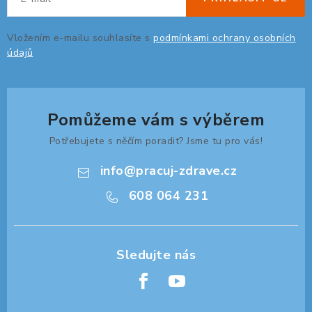
ERGONOMICKÉ PRODUKTY
Vložením e-mailu souhlasíte s
podmínkami ochrany osobních
BEDERNÍ A KRČNÍ OPĚRKY
údajů
PODLOŽKY POD NOHY
Pomůžeme vám s výběrem
PODLOŽKY POD MYŠ A ZÁPĚSTÍ
Potřebujete s něčím poradit? Jsme tu pro vás!
ERGONOMICKÉ KLÁVESNICE
info
@
pracuj-zdrave.cz
608 064 231
VÝSUVY A DRŽÁKY NA KLÁVESNICI
DRŽÁKY LCD MONITORŮ A TV
DRŽÁKY A ZÁVĚSY PC
STOJANY POD NOTEBOOK