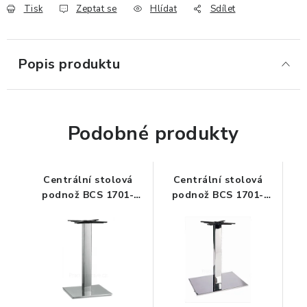
Tisk
Zeptat se
Hlídat
Sdílet
ERGONOMICKÉ PRODUKTY
BEDERNÍ A KRČNÍ OPĚRKY
Popis produktu
PODLOŽKY POD NOHY
PODLOŽKY POD MYŠ A ZÁPĚSTÍ
Podobné produkty
ERGONOMICKÉ KLÁVESNICE
Centrální stolová
Centrální stolová
VÝSUVY A DRŽÁKY NA KLÁVESNICI
podnož BCS 1701-
podnož BCS 1701-
40x40 - chrom
60x40 - chrom
DRŽÁKY LCD MONITORŮ A TV
DRŽÁKY A ZÁVĚSY PC
STOJANY POD NOTEBOOK