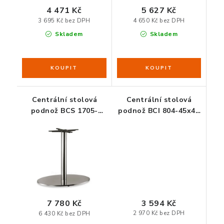
4 471 Kč
5 627 Kč
ORGANIZACE KABELŮ
3 695 Kč bez DPH
4 650 Kč bez DPH
Skladem
Skladem
STOJANY NA DOKUMENTY
LED STOLNÍ LAMPY
KANCELÁŘSKÉ POTŘEBY
Centrální stolová
Centrální stolová
podnož BCS 1705-
podnož BCI 804-45x45
75x40 ELIPTIC - chrom
- černá
ZÁSUVKOVÉ BOXY
NÁDOBY NA ODPAD
SCHRÁNKY NA KLÍČE A LÉKY
3 594 Kč
DESIGN A STYL V KANCELÁŘI
7 780 Kč
2 970 Kč bez DPH
6 430 Kč bez DPH