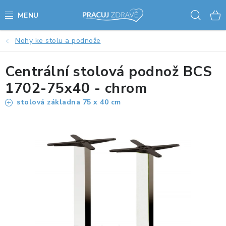
Přejít
Hled
na
obsah
Nohy ke stolu a podnože
AKCE - SLEVY - VÝPRODEJ
Centrální stolová podnož BCS
STOLY A ŽIDLE
1702-75x40 - chrom
VÝŠKOVĚ NASTAVITELNÉ STOLY
stolová základna 75 x 40 cm
KANCELÁŘSKÉ PSACÍ STOLY
NOHY KE STOLU A PODNOŽE
PŘÍSLUŠENSTVÍ KE STOLŮM
KANCELÁŘSKÉ KONTEJNERY