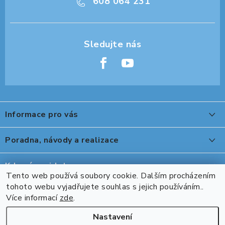
608 064 231
Z
á
Informace pro vás
p
a
O nákupu
Poradna, návody a realizace
t
Reklamace, výměna a vrácení
í
Peter Legwood tepelná úprava obuvi
Kde nás najdete
Showroom
Tento web používá soubory cookie. Dalším procházením
Ovládání stolu DeskTherapy řady D při použití ovladače s
tohoto webu vyjadřujete souhlas s jejich používáním..
Přijímáme online platby
Naše realizace, inspirace a návody
Více informací
zde
.
Bluetooth DPG1C
Kontakty
Nastavení
Kooki II robustní rohový stůl