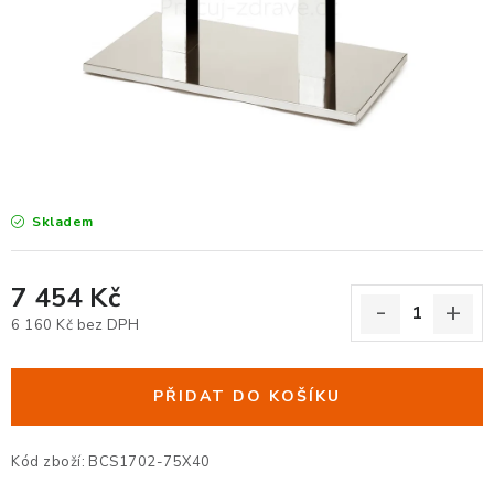
KANCELÁŘSKÉ ŽIDLE A KŘESLA
OBLÍBENÉ KATEGORIE
ZDRAVOTNÍ OBUV
PODSEDÁKY NA ŽIDLE
Skladem
ZDRAVOTNICKÉ POMŮCKY
PODSTAVCE POD MONITOR
7 454 Kč
6 160 Kč bez DPH
ERGONOMICKÉ MYŠI
Měrná cena:
PŘIDAT DO KOŠÍKU
PREZENTAČNÍ SYSTÉMY
DRŽÁKY NA TABLET - MOBIL
Kód zboží:
BCS1702-75X40