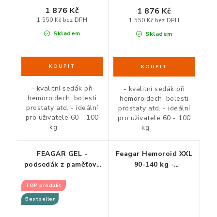
1 876 Kč
1 876 Kč
1 550 Kč bez DPH
1 550 Kč bez DPH
Skladem
Skladem
- kvalitní sedák při
- kvalitní sedák při
hemoroidech, bolesti
hemoroidech, bolesti
prostaty atd. - ideální
prostaty atd. - ideální
pro uživatele 60 - 100
pro uživatele 60 - 100
kg
kg
FEAGAR GEL -
Feagar Hemoroid XXL
podsedák z paměťové
90-140 kg -
pěny a gelu
ortopedický podsedák
TOP produkt
Bestseller