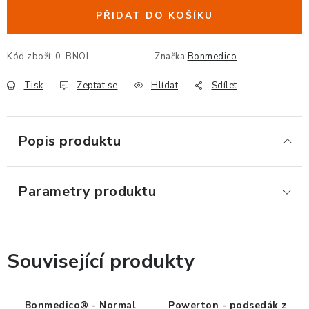
ERGONOMICKÉ PRODUKTY
PŘIDAT DO KOŠÍKU
BEDERNÍ A KRČNÍ OPĚRKY
Kód zboží:
0-BNOL
Značka:
Bonmedico
Tisk
Zeptat se
Hlídat
Sdílet
PODLOŽKY POD NOHY
PODLOŽKY POD MYŠ A ZÁPĚSTÍ
Popis produktu
ERGONOMICKÉ KLÁVESNICE
Parametry produktu
VÝSUVY A DRŽÁKY NA KLÁVESNICI
DRŽÁKY LCD MONITORŮ A TV
Související produkty
DRŽÁKY A ZÁVĚSY PC
STOJANY POD NOTEBOOK
Bonmedico® - Normal
Powerton - podsedák z