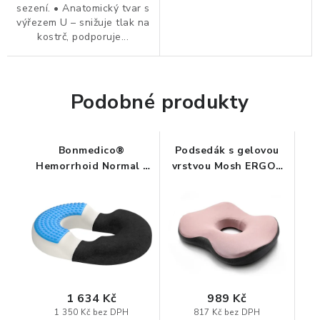
ZDRAVÁ KANCELÁŘ
sezení. • Anatomický tvar s
výřezem U – snižuje tlak na
kostrč, podporuje...
ČISTIČKY VZDUCHU
VODNÍ FILTRY
Podobné produkty
O nákupu
Reklamace, výměna a vrácení
Showroom
Naše realizace, inspirace a návody
Kontakty
Bonmedico®
Podsedák s gelovou
Hemorrhoid Normal -
vrstvou Mosh ERGO2
ortopedický podsedák
B2P – růžovo/šedá
1 634 Kč
989 Kč
1 350 Kč bez DPH
817 Kč bez DPH