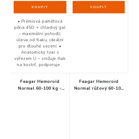
• Prémiová paměťová
pěna 45D + chladivý gel
– maximální pohodlí,
úleva od tlaku, ideální
pro dlouhé sezení. •
Anatomický tvar s
výřezem U – snižuje tlak
na kostrč, podporuje...
Feagar Hemoroid
Feagar Hemoroid
Normal 60-100 kg -
Normal růžový 60-100
ortopedický podsedák
kg - ortopedický
podsedák