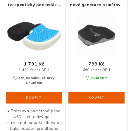
terapeutický podsedák z
nové generace paměťové
paměťové pěny a gelu
pěny
ORGANIZACE KABELŮ
STOJANY NA DOKUMENTY
LED STOLNÍ LAMPY
KANCELÁŘSKÉ POTŘEBY
1 791 Kč
799 Kč
1 480 Kč bez DPH
660 Kč bez DPH
ZÁSUVKOVÉ BOXY
Objednáno, již brzy
Skladem
skladem
NÁDOBY NA ODPAD
SCHRÁNKY NA KLÍČE A LÉKY
• Prémiová paměťová pěna
45D + chladivý gel –
DESIGN A STYL V KANCELÁŘI
maximální pohodlí, úleva od
tlaku, ideální pro dlouhé