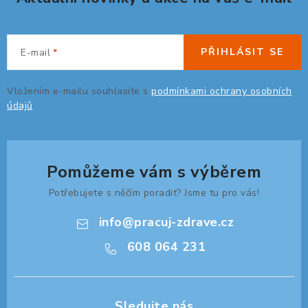
PŘIHLÁSIT SE
E-mail
Vložením e-mailu souhlasíte s
podmínkami ochrany osobních
údajů
Pomůžeme vám s výběrem
Potřebujete s něčím poradit? Jsme tu pro vás!
info
@
pracuj-zdrave.cz
608 064 231