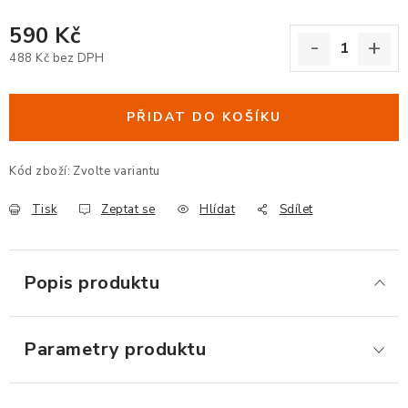
ERGONOMICKÉ PRODUKTY
590 Kč
488 Kč bez DPH
BEDERNÍ A KRČNÍ OPĚRKY
Měrná cena:
PODLOŽKY POD NOHY
PŘIDAT DO KOŠÍKU
PODLOŽKY POD MYŠ A ZÁPĚSTÍ
Kód zboží:
Zvolte variantu
ERGONOMICKÉ KLÁVESNICE
Tisk
Zeptat se
Hlídat
Sdílet
VÝSUVY A DRŽÁKY NA KLÁVESNICI
Popis produktu
DRŽÁKY LCD MONITORŮ A TV
Parametry produktu
DRŽÁKY A ZÁVĚSY PC
STOJANY POD NOTEBOOK