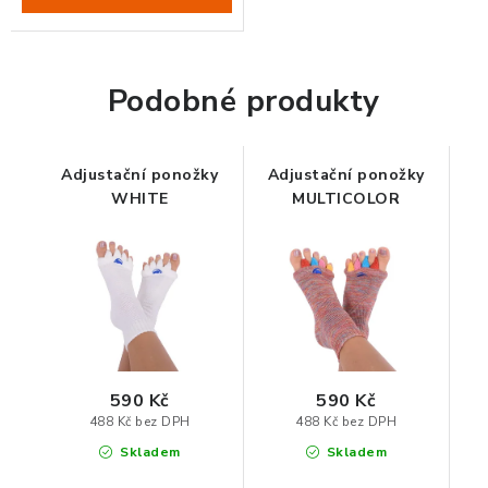
ZDRAVÁ KANCELÁŘ
ČISTIČKY VZDUCHU
Podobné produkty
VODNÍ FILTRY
Adjustační ponožky
Adjustační ponožky
O nákupu
Reklamace, výměna a vrácení
Showroom
WHITE
MULTICOLOR
Naše realizace, inspirace a návody
Kontakty
590 Kč
590 Kč
488 Kč bez DPH
488 Kč bez DPH
Skladem
Skladem