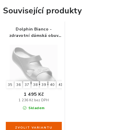
Související produkty
ORGANIZACE KABELŮ
STOJANY NA DOKUMENTY
Dolphin Bianco -
zdravotní dámská obuv
bílá
LED STOLNÍ LAMPY
KANCELÁŘSKÉ POTŘEBY
ZÁSUVKOVÉ BOXY
35
36
37
38
39
40
41
42
NÁDOBY NA ODPAD
1 495 Kč
1 236 Kč bez DPH
SCHRÁNKY NA KLÍČE A LÉKY
Skladem
DESIGN A STYL V KANCELÁŘI